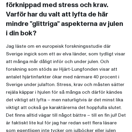
förknippad med stress och krav.
Varför har du valt att lyfta de här
mindre "glittriga" aspekterna av julen
i din bok?
Jag läste om en europeisk forskningsstudie där
Sverige ingick som ett av elva länder, som tydligt visar
att många mår dåligt inför och under julen. Och
forskning som stöds av Hjärt-Lungfonden visar att
antalet hjärtinfarkter ökar med närmare 40 procent i
Sverige under julafton. Stress, krav och måsten sätter
rejäla käppar i hjulen för så många och därför kändes
det viktigt att lyfta – men naturligtvis är det minst lika
viktigt att också ge karaktärerna det hoppfulla slutet.
Det finns alltid vägar till något bättre – till en fin jul! Det
är faktiskt lite kul för jag har redan sett flera läsare
som egentligen inte tycker om julböcker eller julen