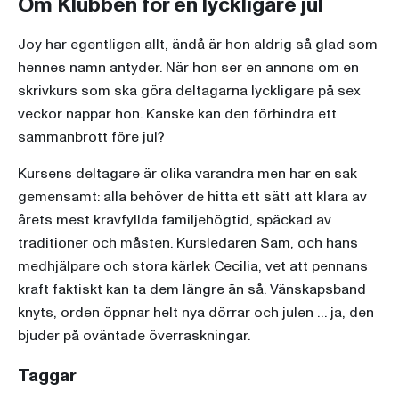
Om Klubben för en lyckligare jul
Joy har egentligen allt, ändå är hon aldrig så glad som
hennes namn antyder. När hon ser en annons om en
skrivkurs som ska göra deltagarna lyckligare på sex
veckor nappar hon. Kanske kan den förhindra ett
sammanbrott före jul?
Kursens deltagare är olika varandra men har en sak
gemensamt: alla behöver de hitta ett sätt att klara av
årets mest kravfyllda familjehögtid, späckad av
traditioner och måsten. Kursledaren Sam, och hans
medhjälpare och stora kärlek Cecilia, vet att pennans
kraft faktiskt kan ta dem längre än så. Vänskapsband
knyts, orden öppnar helt nya dörrar och julen … ja, den
bjuder på oväntade överraskningar.
Taggar