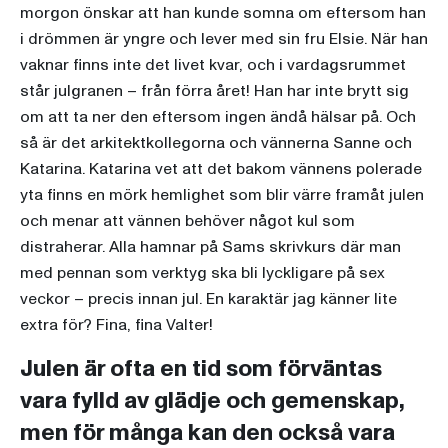
morgon önskar att han kunde somna om eftersom han
i drömmen är yngre och lever med sin fru Elsie. När han
vaknar finns inte det livet kvar, och i vardagsrummet
står julgranen – från förra året! Han har inte brytt sig
om att ta ner den eftersom ingen ändå hälsar på. Och
så är det arkitektkollegorna och vännerna Sanne och
Katarina. Katarina vet att det bakom vännens polerade
yta finns en mörk hemlighet som blir värre framåt julen
och menar att vännen behöver något kul som
distraherar. Alla hamnar på Sams skrivkurs där man
med pennan som verktyg ska bli lyckligare på sex
veckor – precis innan jul. En karaktär jag känner lite
extra för? Fina, fina Valter!
Julen är ofta en tid som förväntas
vara fylld av glädje och gemenskap,
men för många kan den också vara