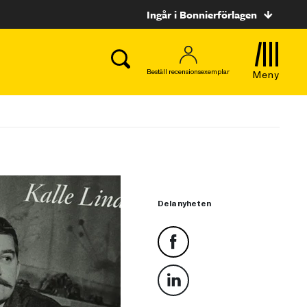
Ingår i Bonnierförlagen
Beställ recensionsexemplar
Meny
Dela nyheten