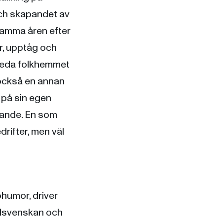
och skapandet av
amma åren efter
r, upptåg och
nreda folkhemmet
också en annan
e på sin egen
lande. En som
drifter, men väl
ohumor, driver
Sydsvenskan och