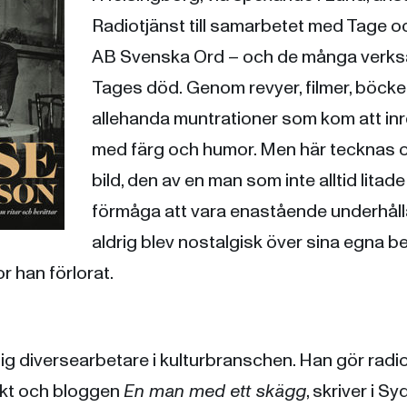
Radiotjänst till samarbetet med Tage 
AB Svenska Ord – och de många verks
Tages död. Genom revyer, filmer, böcke
allehanda muntrationer som kom att i
med färg och humor. Men här tecknas 
bild, den av en man som inte alltid litad
förmåga att vara enastående underhål
aldrig blev nostalgisk över sina egna be
r han förlorat.
d
sig diversearbetare i kulturbranschen. Han gör radi
kt och bloggen
En man med ett skägg
, skriver i 