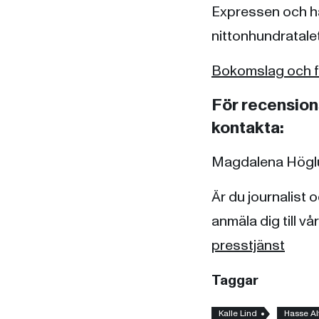
Expressen och ha
nittonhundratale
Bokomslag och fö
För recensions
kontakta:
Magdalena Höglu
Är du journalist 
anmäla dig till vår
presstjänst
Taggar
Kalle Lind
Hasse Al