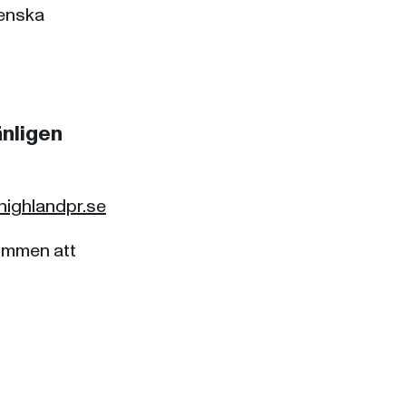
venska
änligen
ighlandpr.se
kommen att