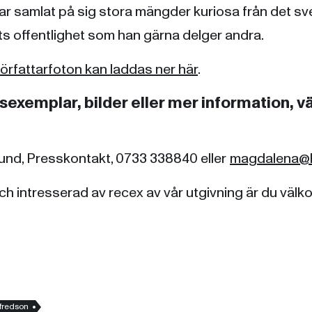
r samlat på sig stora mängder kuriosa från det s
ts offentlighet som han gärna delger andra.
rfattarfoton kan laddas ner här
.
exemplar, bilder eller mer information, v
nd, Presskontakt, 0733 338840 eller
magdalena@h
och intresserad av recex av vår utgivning är du väl
fredson