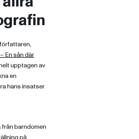
allra
ografin
örfattaren,
– En sån där
 helt upptagen av
kna en
ra hans insatser
a från barndomen
ällning på