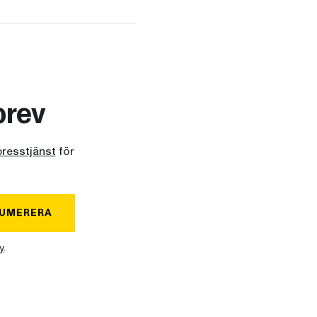
brev
presstjänst
för
UMERERA
y
.