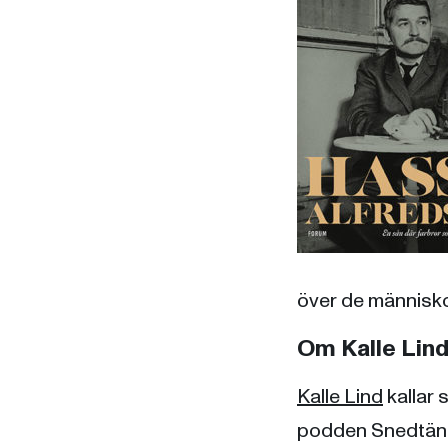
över de människo
Om Kalle Lin
Kalle Lind
kallar 
podden Snedtän