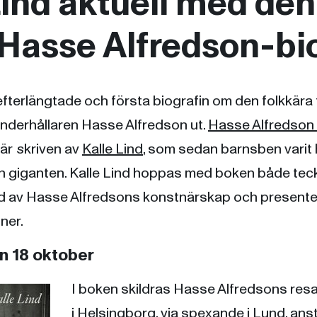
Lind aktuell med den 
 Hasse Alfredson-bi
terlängtade och första biografin om den folkkära f
nderhållaren Hasse Alfredson ut.
Hasse Alfredson 
är
s
kriven av
Kalle Lind
, som sedan barnsben varit
h giganten. Kalle Lind hoppas med boken både tec
ild av Hasse Alfredsons konstnärskap och presente
ner.
 18 oktober
I boken skildras Hasse Alfredsons res
i Helsingborg, via spexande i Lund, anst