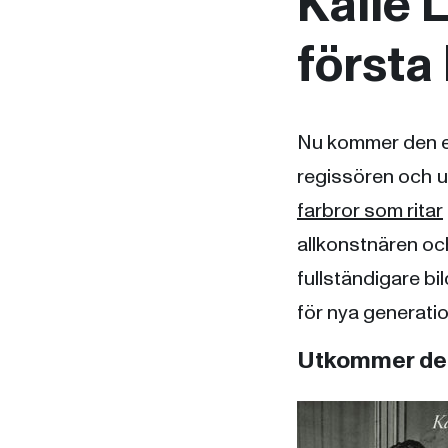
Kalle 
första
Nu kommer den ef
regissören och u
farbror som ritar
allkonstnären oc
fullständigare b
för nya generatio
Utkommer den