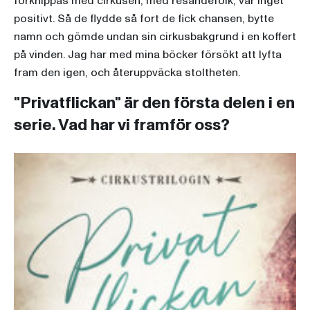
förknippas med cirkusen, med resandefolk, var inget
positivt. Så de flydde så fort de fick chansen, bytte
namn och gömde undan sin cirkusbakgrund i en koffert
på vinden. Jag har med mina böcker försökt att lyfta
fram den igen, och återuppväcka stoltheten.
"Privatflickan" är den första delen i en
serie. Vad har vi framför oss?