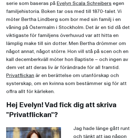
serie som baseras på
Evelyn Scala Schreibers
egen
familjehistoria. Boken tar oss med till 1870-talet. Vi
möter Bertha Lindberg som bor med sin familj i en
våning på Östermalm i Stockholm. Det är en tid då det
viktigaste för familjens överhuvud var att hitta en
lämplig make till sin dotter. Men Bertha drömmer om
något annat, något större. Hon vill stå på scen och en
kall decemberkväll möter hon Baptiste – och ingen av
dem vet att deras liv är förändrade för all framtid.
Privatflickan
är en berättelse om utanförskap och
systerskap, om en kvinna som bestämmer sig för att
offra allt för kärleken.
Hej Evelyn! Vad fick dig att skriva
"Privatflickan"?
Jag hade länge gått runt
och tänkt att jag någon