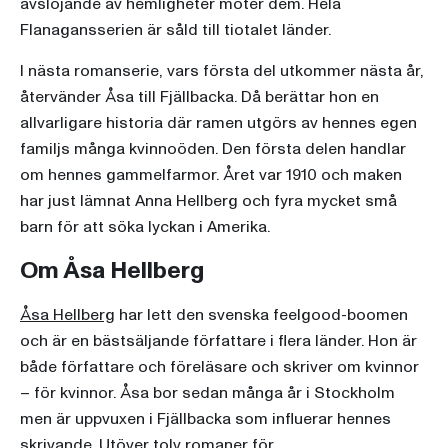
avslöjande av hemligheter möter dem. Hela
Flanagansserien är såld till tiotalet länder.
I nästa romanserie, vars första del utkommer nästa år,
återvänder Åsa till Fjällbacka. Då berättar hon en
allvarligare historia där ramen utgörs av hennes egen
familjs många kvinnoöden. Den första delen handlar
om hennes gammelfarmor. Året var 1910 och maken
har just lämnat Anna Hellberg och fyra mycket små
barn för att söka lyckan i Amerika.
Om Åsa Hellberg
Åsa Hellberg
har lett den svenska feelgood-boomen
och är en bästsäljande författare i flera länder. Hon är
både författare och föreläsare och skriver om kvinnor
– för kvinnor. Åsa bor sedan många år i Stockholm
men är uppvuxen i Fjällbacka som influerar hennes
skrivande. Utöver tolv romaner för