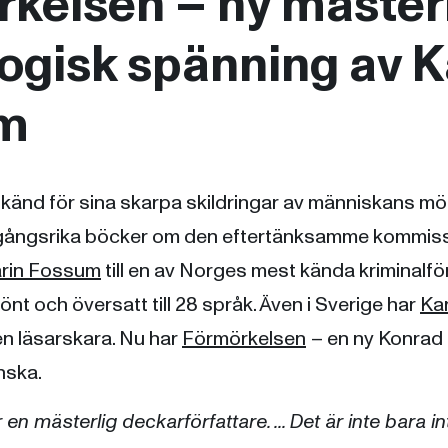
kelsen – ny mäster
ogisk spänning av K
m
g känd för sina skarpa skildringar av människans mö
mgångsrika böcker om den eftertänksamme kommis
rin Fossum
till en av Norges mest kända kriminalfö
lönt och översatt till 28 språk. Även i Sverige har
Ka
en läsarskara. Nu har
Förmörkelsen
– en ny Konrad
nska.
n mästerlig deckarförfattare. ... Det är inte bara int