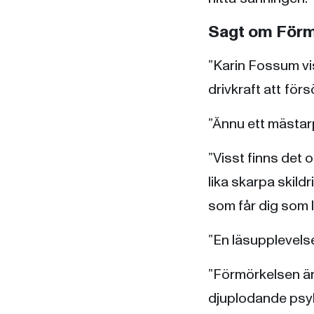
Sagt om Förm
”Karin Fossum vis
drivkraft att fö
”Ännu ett mäst
”Visst finns det 
lika skarpa skil
som får dig som
”En läsupplevel
”Förmörkelsen är 
djuplodande psyk