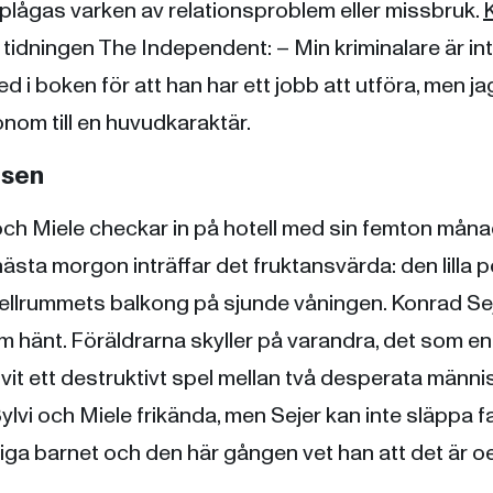
 plågas varken av relationsproblem eller missbruk.
ka tidningen The Independent: – Min kriminalare är inte
d i boken för att han har ett jobb att utföra, men jag
onom till en huvudkaraktär.
lsen
 och Miele checkar in på hotell med sin femton mån
 nästa morgon inträffar det fruktansvärda: den lilla
otellrummets balkong på sjunde våningen. Konrad Sej
 hänt. Föräldrarna skyller på varandra, det som en
vit ett destruktivt spel mellan två desperata människ
ylvi och Miele frikända, men Sejer kan inte släppa f
ldiga barnet och den här gången vet han att det är oe