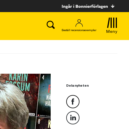
Ingår i Bonnierförlagen
Beställ recensionsexemplar
Meny
Dela nyheten