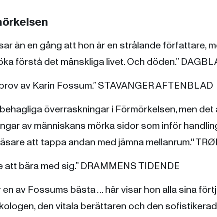
örkelsen
ar än en gång att hon är en strålande författare, 
rsöka förstå det mänskliga livet. Och döden.” DAG
arprov av Karin Fossum.” STAVANGER AFTENBLAD
obehagliga överraskningar i Förmörkelsen, men det ä
dringar av människans mörka sidor som inför handlin
 läsare att tappa andan med jämna mellanrum." T
se att bära med sig.” DRAMMENS TIDENDE
en av Fossums bästa … här visar hon alla sina fört
ologen, den vitala berättaren och den sofistikera