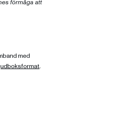
nnes förmåga att
samband med
ljudboksformat
.