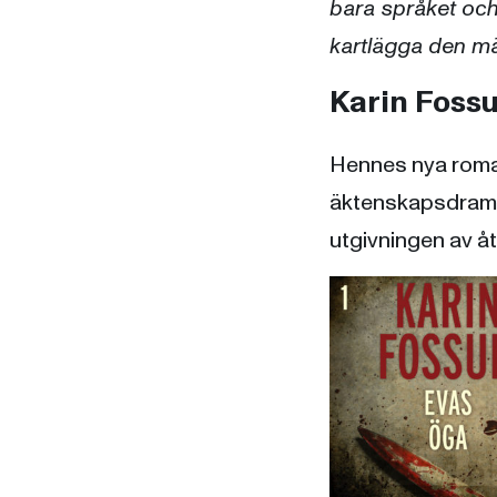
bara språket och 
kartlägga den m
Karin Foss
Hennes nya rom
äktenskapsdrama
utgivningen av åt