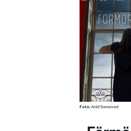
Foto:
Arild Sønstrød