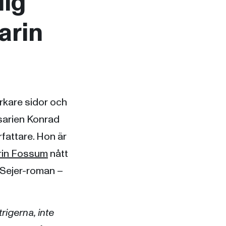
lig
arin
rkare sidor och
sarien Konrad
rfattare. Hon är
rin Fossum
nått
 Sejer-roman –
rigerna, inte