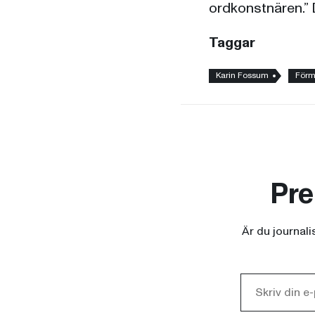
ordkonstnären.
Taggar
Karin Fossum
Förm
Pre
Är du journal