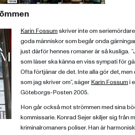
trömmen
Karin Fossum
skriver inte om seriemördare
goda människor som begår onda gärningar.
just därför hennes romaner är så kusliga. ”J
som läser ska känna en viss sympati för g
Ofta förtjänar de det. Inte alla gör det, men
som jag skriver om”, säger
Karin Fossum
i 
Göteborgs-Posten 2005.
Hon går också mot strömmen med sina bö
kommissarie. Konrad Sejer skiljer sig från
kriminalromaners poliser. Han är harmonisk