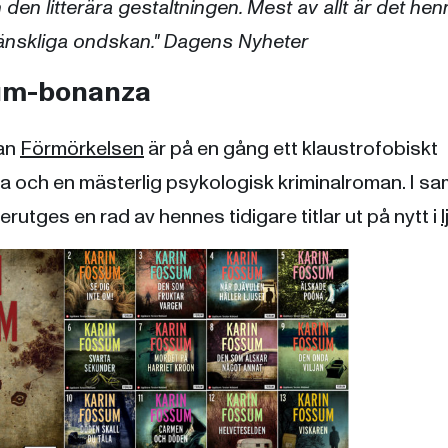
den litterära gestaltningen. Mest av allt är det he
änskliga ondskan." Dagens Nyheter
um-bonanza
an
Förmörkelsen
är på en gång ett klaustrofobiskt
 och en mästerlig psykologisk kriminalroman. I 
erutges en rad av hennes tidigare titlar ut på nytt i