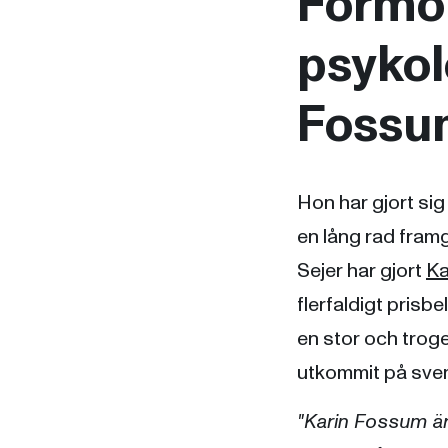
Förmör
psykol
Fossu
Hon har gjort si
en lång rad fra
Sejer har gjort
Ka
flerfaldigt prisbe
en stor och trog
utkommit på sve
"Karin Fossum är e