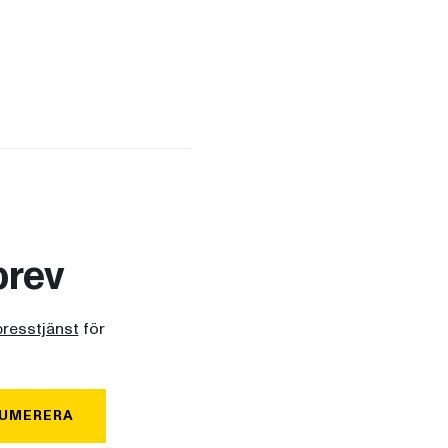
brev
presstjänst
för
UMERERA