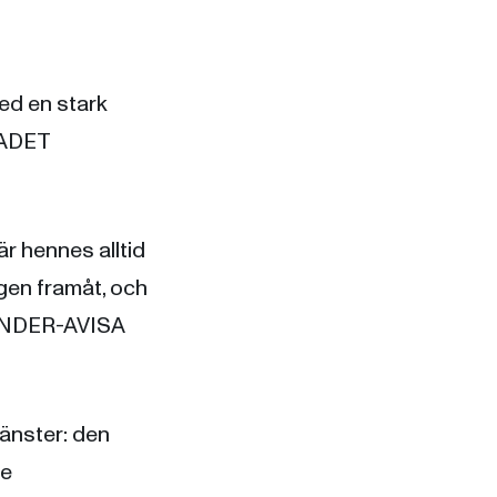
med en stark
BLADET
r hennes alltid
gen framåt, och
RØNDER-AVISA
jänster: den
de