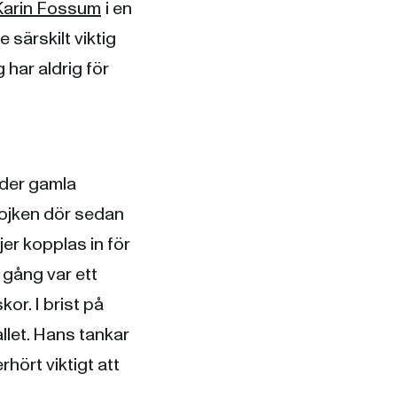
Karin Fossum
i en
 särskilt viktig
 har aldrig för
ader gamla
 pojken dör sedan
er kopplas in för
 gång var ett
or. I brist på
allet. Hans tankar
rhört viktigt att