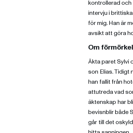
kontrollerad och
intervju i brittis
för mig. Han är me
avsikt att göra h
Om förmörke
Äkta paret Sylvi
son Elias. Tidigt
han fallit från h
attutreda vad som
äktenskap har bli
bevisnblir både S
går till det osky
hitta sanningen.