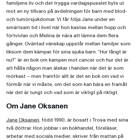
familjens liv och det trygga vardagspusslet byts ut
mot en ny tillvaro på avdelningen för barn med blod-
och tumörsjukdomar. Vi får följa Jane under en
smärtsam tid i livet när hon kastas mellan hopp och
förtvivlan och Melina är nära att lämna dem flera
gånger. Oväntad vänskap uppstår mellan familjer som
liksom dem kämpar för sina sjuka barn. ”Hur långt är
nu?” är en bok om kampen mot cancer och hur det är
att hålla någon man älskar i handen när det är som
mörkast – men framför allt är det en bok om vad vi
förmår när vi måste, om det som kan bära en framåt
när det är tungt och vad som är viktigt på riktigt.
Om Jane Oksanen
Jane Oksanen
, född 1990, är bosatt i Trosa med sina
två döttrar. Hon jobbar i en bokhandel, föreläser,
arbetar med sociala medier, skriver från mattan på