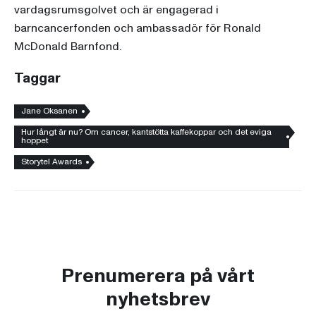
vardagsrumsgolvet och är engagerad i
barncancerfonden och ambassadör för Ronald
McDonald Barnfond.
Taggar
Jane Oksanen
Hur långt är nu? Om cancer, kantstötta kaffekoppar och det eviga
hoppet
Storytel Awards
Prenumerera på vårt
nyhetsbrev