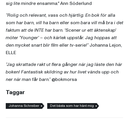
sig lite mindre ensamma."
Ann Söderlund
”Rolig och relevant, vass och hjärtlig. En bok för alla
som har barn, vill ha barn eller som bara vill må bra i det
faktum att de INTE har barn. 'Scener ur ett äktenskap'
möter 'Younger' – och kärlek uppstår. Jag hoppas att
den mycket snart blir film eller tv-serie!”
Johanna Lejon,
ELLE
”Jag skrattade rakt ut flera gånger när jag läste den här
boken! Fantastisk skildring av hur livet vänds upp och
ner när man får barn.”
@bokmorsa
Taggar
Johanna Schreiber
Det bästa som har hänt mig