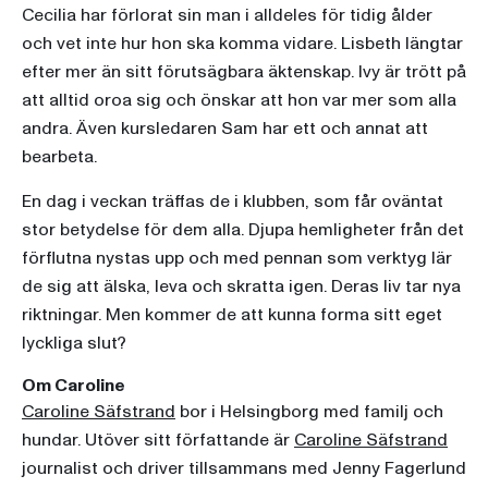
Cecilia har förlorat sin man i alldeles för tidig ålder
och vet inte hur hon ska komma vidare. Lisbeth längtar
efter mer än sitt förutsägbara äktenskap. Ivy är trött på
att alltid oroa sig och önskar att hon var mer som alla
andra. Även kursledaren Sam har ett och annat att
bearbeta.
En dag i veckan träffas de i klubben, som får oväntat
stor betydelse för dem alla. Djupa hemligheter från det
förflutna nystas upp och med pennan som verktyg lär
de sig att älska, leva och skratta igen. Deras liv tar nya
riktningar. Men kommer de att kunna forma sitt eget
lyckliga slut?
Om Caroline
Caroline Säfstrand
bor i Helsingborg med familj och
hundar. Utöver sitt författande är
Caroline Säfstrand
journalist och driver tillsammans med Jenny Fagerlund