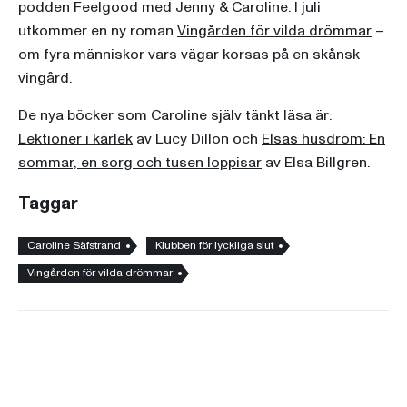
podden Feelgood med Jenny & Caroline. I juli
utkommer en ny roman
Vingården för vilda drömmar
–
om fyra människor vars vägar korsas på en skånsk
vingård.
De nya böcker som Caroline själv tänkt läsa är:
Lektioner i kärlek
av Lucy Dillon och
Elsas husdröm: En
sommar, en sorg och tusen loppisar
av Elsa Billgren.
Taggar
Caroline Säfstrand
Klubben för lyckliga slut
Vingården för vilda drömmar