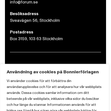
info@forum.se
Besöksadress
Sveavägen 56, Stockholm
Postadress
Box 3159, 103 63 Stockholm
Om Bonnierförlagen
Användning av cookies på Bonnierförlagen
Cookies
Vi använder cookies för att förbättra din
Integritetspolicy
användarupplevelse och för att analysera hur vår webbplats
används. Dessa cookies samlar information om ditt
beteende på vår webbplats, inklusive vilka sidor du besöker
och hur länge du stannar. Informationen används för att
hjälpa oss förstå hur vi kan göra vår webbplats bättre för