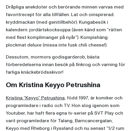
Dråpliga anekdoter och berörande minnen varvas med
favoritrecept för alla tillfällen. Lat och oinspirerad:
kryddmackan (med genitillbehör). Kungabesök i
kalendern: jordärtskocksoppa (även känd som ”rätten
med flest komplimanger på nyår”). Kompishäng:
plockmat deluxe (missa inte fusk chili cheese!).
Dessutom, mormors godisgarderob, bästa
förberedelserna innan besök på finkrog och varning för
farliga knäckebrödsskivor!
Om Kristina Keyyo Petrushina
Kristina ”Keyyo” Petrushina
, född 1997, är komiker och
programledare i radio och TV. Hon slog igenom som
Youtuber, har haft flera egna tv-serier på SVT Play och
varit programledare för Talang, Barncancergalan,
Keyyo med Rheborg i Ryssland och nu senast ”1/2 rum