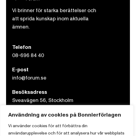
Vi brinner för starka berättelser och
att sprida kunskap inom aktuella
ämnen.
Telefon
08-696 84 40
E-post
info@forum.se
Besöksadress
Sveavägen 56, Stockholm
Användning av cookies på Bonnierförlagen
Postadress
Box 3159, 103 63 Stockholm
Vi använder cookies för att förbättra din
användarupplevelse och för att analysera hur vår webbplats