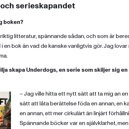
och serieskapandet
sig boken?
 riktig litteratur, spännande sådan, och som är bere
äl i en bok än vad de kanske vanligtvis gör. Jag lovar r
ima.
vilja skapa Underdogs, en serie som skiljer sig en 
– Jag ville hitta ett nytt sätt att ta mig an en
sätt att låta berättelse föda en annan, en 
en annan, ett mer cirkulärt än linjärt förhåll
Spännande böcker var en självklarhet, men 