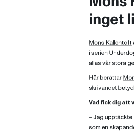
Mons K
inget l
Mons Kallentoft
i serien Underdog
allas vår stora
Här berättar
Mon
skrivandet betyd
Vad fick dig att 
– Jag upptäckte l
som en skapande 