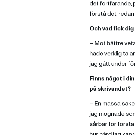
det fortfarande, p
förstå det, redan 
Och vad fick dig
– Mot bättre veta
hade verklig tala
jag gått under fö
Finns något i din
på skrivandet?
– En massa saker
jag mognade som f
sårbar för första 
hur hård jag kan