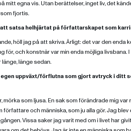
å mitt egna vis. Utan berättelser, inget liv, det känd
som fjortis.
 att satsa helhjärtat på författarskapet som karr
nde, höll jag på att skriva. Ärligt: det var den enda
ng för, och konstnär var min enda möjliga livsbana. I
r länge, länge sedan.
 egen uppväxt/förflutna som gjort avtryck i ditt s
, mörka som ljusa. En sak som förändrade mig var 
örfattare och människa, som ju alla gör. Jag blev 
gången. Vissa saker jag varit med om i livet har givi
 vara om det behövs. Jag är inte en människa som ba