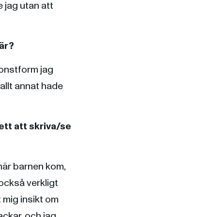
e jag utan att
iär?
 konstform jag
 allt annat hade
ett att skriva/se
när barnen kom,
också verkligt
t mig insikt om
ckar, och jag