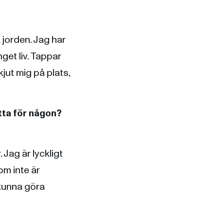
 jorden. Jag har
get liv. Tappar
kjut mig på plats,
tta för någon?
 Jag är lyckligt
om inte är
 kunna göra