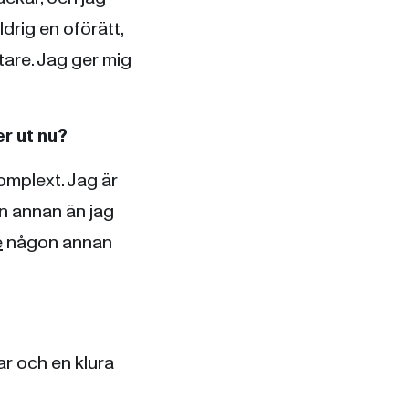
ldrig en oförätt,
tare. Jag ger mig
er ut nu?
omplext. Jag är
en annan än jag
e
någon annan
ar och en klura