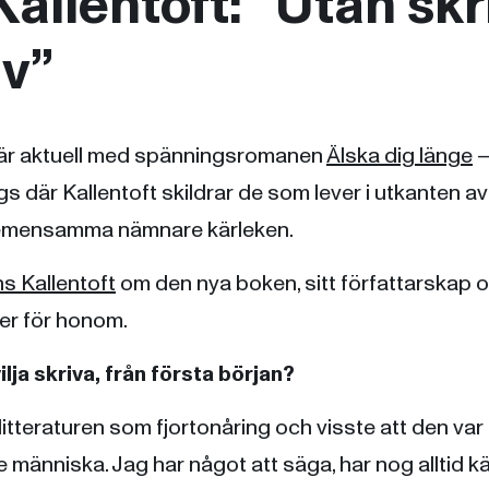
allentoft: ”Utan sk
iv”
är aktuell med spänningsromanen
Älska dig länge
–
s där Kallentoft skildrar de som lever i utkanten av
 gemensamma nämnare kärleken.
s Kallentoft
om den nya boken, sitt författarskap 
er för honom.
vilja skriva, från första början?
itteraturen som fjortonåring och visste att den var 
människa. Jag har något att säga, har nog alltid kä