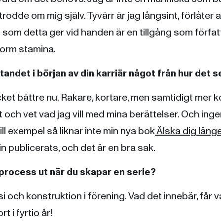
trodde om mig själv. Tyvärr är jag långsint, förlåter a
som detta ger vid handen är en tillgång som förfat
norm stamina.
ttandet i början av din karriär något från hur det s
ket bättre nu. Rakare, kortare, men samtidigt mer k
t och vet vad jag vill med mina berättelser. Och ing
ill exempel så liknar inte min nya bok
Älska dig läng
 publicerats, och det är en bra sak.
vprocess ut när du skapar en serie?
si och konstruktion i förening. Vad det innebär, får v
rt i fyrtio år!