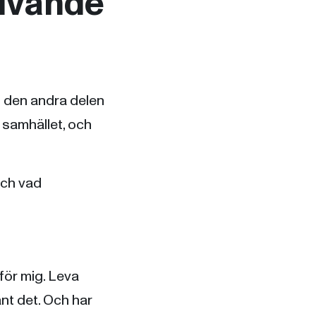
rivande
 den andra delen
 samhället, och
och vad
för mig. Leva
nt det. Och har