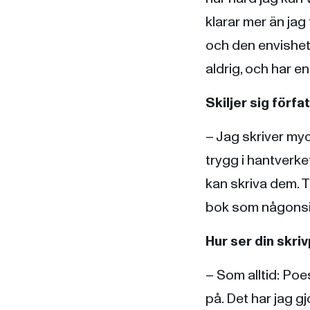
klarar mer än jag 
och den envishet 
aldrig, och har e
Skiljer sig förfa
– Jag skriver myc
trygg i hantverke
kan skriva dem. T
bok som någonsin
Hur ser din skri
– Som alltid: Poe
på. Det har jag gjo