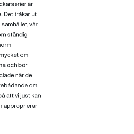
ckarserier är
 Det tråkar ut
v samhället, vår
som ständig
norm
s mycket om
nna och bör
nclade när de
 förebådande om
å att vi just kan
en approprierar