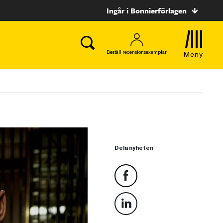
Ingår i Bonnierförlagen
Beställ recensionsexemplar
Meny
Dela nyheten