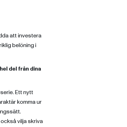
dda att investera
iklig belöning i
hel del från dina
 serie. Ett nytt
karaktär komma ur
ningssätt.
också vilja skriva