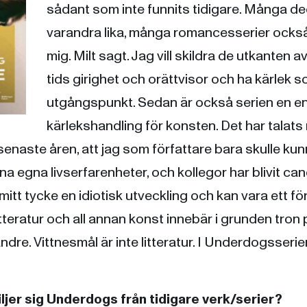
sådant som inte funnits tidigare. Många de
varandra lika, många romancesserier också.
mig. Milt sagt. Jag vill skildra de utkanten a
tids girighet och orättvisor och ha kärlek 
utgångspunkt. Sedan är också serien en e
kärlekshandling för konsten. Det har talat
enaste åren, att jag som författare bara skulle ku
na egna livserfarenheter, och kollegor har blivit ca
 i mitt tycke en idiotisk utveckling och kan vara ett
teratur och all annan konst innebär i grunden tron p
ndre. Vittnesmål är inte litteratur. I Underdogsseri
kiljer sig Underdogs från tidigare verk/serier?