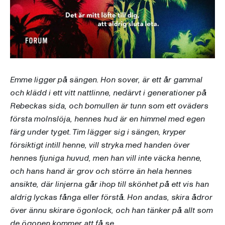
Emme ligger på sängen. Hon sover, är ett år gammal
och klädd i ett vitt nattlinne, nedärvt i generationer på
Rebeckas sida, och bomullen är tunn som ett oväders
första molnslöja, hennes hud är en himmel med egen
färg under tyget. Tim lägger sig i sängen, kryper
försiktigt intill henne, vill stryka med handen över
hennes fjuniga huvud, men han vill inte väcka henne,
och hans hand är grov och större än hela hennes
ansikte, där linjerna går ihop till skönhet på ett vis han
aldrig lyckas fånga eller förstå. Hon andas, skira ådror
över ännu skirare ögonlock, och han tänker på allt som
de ögonen kommer att få se.