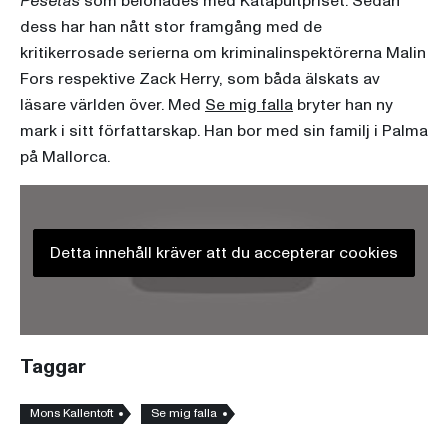
Pesetas
som belönades med Katapultpriset. Sedan
dess har han nått stor framgång med de
kritikerrosade serierna om kriminalinspektörerna Malin
Fors respektive Zack Herry, som båda älskats av
läsare världen över. Med
Se mig falla
bryter han ny
mark i sitt författarskap. Han bor med sin familj i Palma
på Mallorca.
Detta innehåll kräver att du accepterar cookies
Taggar
Mons Kallentoft
Se mig falla