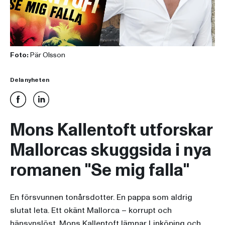
Foto:
Pär Olsson
Dela nyheten
Mons Kallentoft utforskar
Mallorcas skuggsida i nya
romanen "Se mig falla"
En försvunnen tonårsdotter. En pappa som aldrig
slutat leta. Ett okänt Mallorca – korrupt och
hänsynslöst.
Mons Kallentoft
lämnar Linköping och