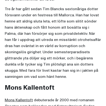
Tre år har gått sedan Tim Blancks sextonåriga dotter
försvann under en festresa till Mallorca. Han har lovat
henne att aldrig sluta leta, ett löfte som slitit sönder
hans äktenskap och fått honom att bosätta sig i
Palma, där han försörjer sig som privatdetektiv. När
han får i uppdrag att utreda en misstänkt otrohetsaffär
dras han oväntat in en värld av korruption och
skoningslös girighet. Under semesterparadisets
glittrande yta döljer sig ett mörker, och i begärens
dunkla vrår tycker sig Tim plötsligt ana sin dotters
skugga. Med fara för livet kastar han sig in i jakten på
sanningen om vad som hänt henne.
Mons Kallentoft
Mons Kallentoft
debuterade år 2000 med romanen