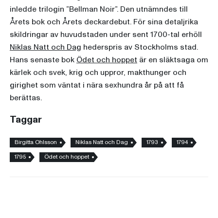
inledde trilogin ”Bellman Noir”. Den utnämndes till
Årets bok och Årets deckardebut. För sina detaljrika
skildringar av huvudstaden under sent 1700-tal erhöll
Niklas Natt och Dag
hederspris av Stockholms stad.
Hans senaste bok
Ödet och hoppet
är en släktsaga om
kärlek och svek, krig och uppror, makthunger och
girighet som väntat i nära sexhundra år på att få
berättas.
Taggar
Birgitta Ohlsson
Niklas Natt och Dag
1793
1794
1795
Ödet och hoppet