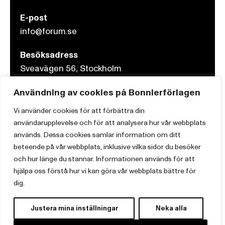
E-post
info@forum.se
Besöksadress
Sveavägen 56, Stockholm
Användning av cookies på Bonnierförlagen
Postadress
Box 3159, 103 63 Stockholm
Vi använder cookies för att förbättra din
användarupplevelse och för att analysera hur vår webbplats
används. Dessa cookies samlar information om ditt
beteende på vår webbplats, inklusive vilka sidor du besöker
och hur länge du stannar. Informationen används för att
Om Bonnierförlagen
hjälpa oss förstå hur vi kan göra vår webbplats bättre för
Cookies
dig.
Integritetspolicy
Justera mina inställningar
Neka alla