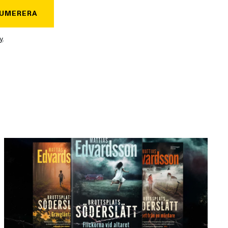
UMERERA
y
.