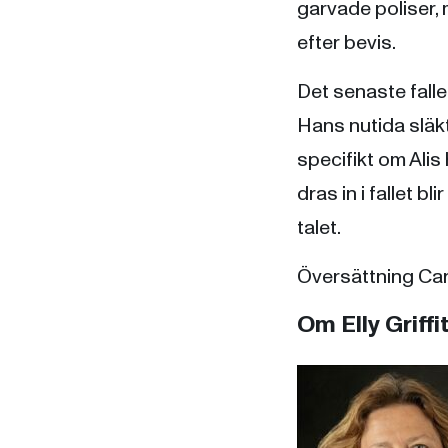
garvade poliser, m
efter bevis.
Det senaste falle
Hans nutida släkt
specifikt om Alis
dras in i fallet b
talet.
Översättning Car
Om Elly Griffi