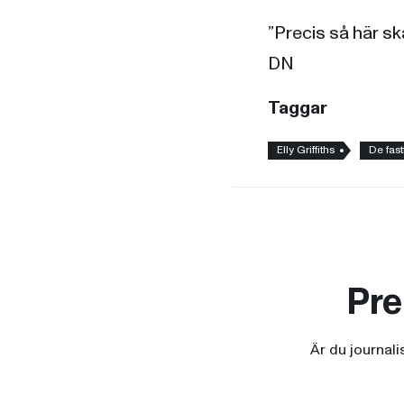
”Precis så här sk
DN
Taggar
Elly Griffiths
De fast
Pre
Är du journal