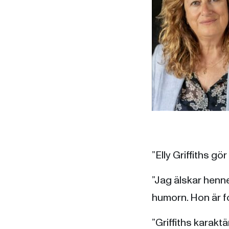
”Elly Griffiths gö
”Jag älskar henne
humorn. Hon är f
”Griffiths karakt