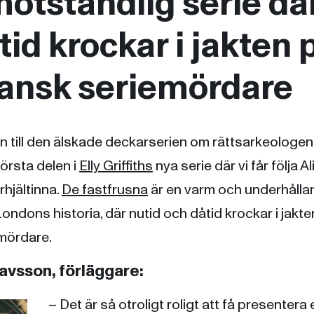
otståndlig serie där
tid krockar i jakten 
iansk seriemördare
en till den älskade deckarserien om rättsarkeologen
rsta delen i
Elly Griffiths
nya serie där vi får följa A
hjältinna.
De fastfrusna
är en varm och underhåll
ndons historia, där nutid och dåtid krockar i jakte
emördare.
vsson, förläggare:
– Det är så otroligt roligt att få presentera 