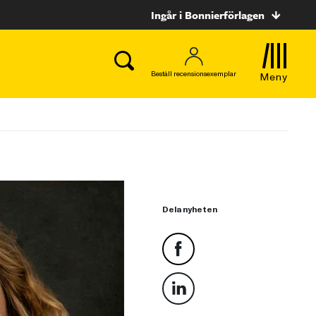
Ingår i Bonnierförlagen
Beställ recensionsexemplar
Meny
Dela nyheten