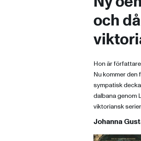
Ny oem
och då
viktor
Hon är författar
Nu kommer den fö
sympatisk deckar
dalbana genom Lo
viktoriansk seri
Johanna Gusta