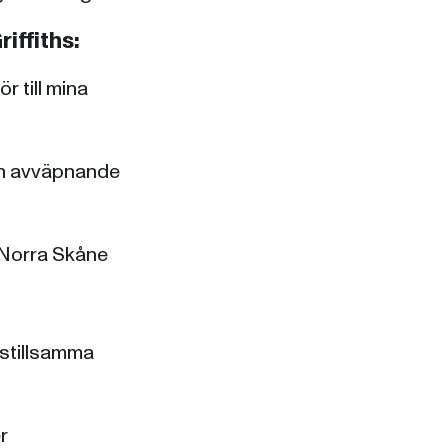
iffiths:
 till mina
och avväpnande
 Norra Skåne
 stillsamma
r