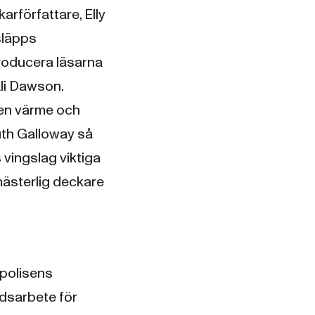
arförfattare, Elly
 släpps
troducera läsarna
li Dawson.
den värme och
th Galloway så
 vingslag viktiga
mästerlig deckare
npolisens
rdsarbete för