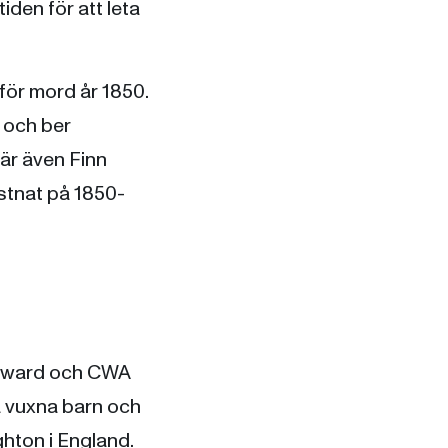
iden för att leta
 för mord år 1850.
n och ber
när även Finn
fastnat på 1850-
k Award och CWA
å vuxna barn och
ghton i England.