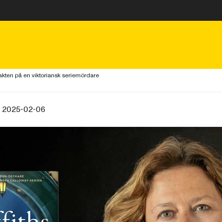
jakten på en viktoriansk seriemördare
, 2025-02-06