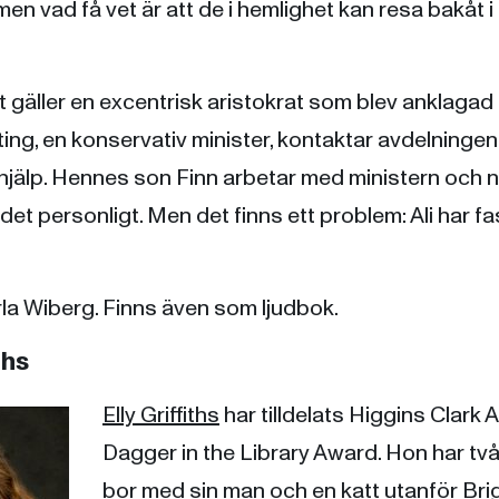
en vad få vet är att de i hemlighet kan resa bakåt i t
t gäller en excentrisk aristokrat som blev anklagad
ing, en konservativ minister, kontaktar avdelninge
 hjälp. Hennes son Finn arbetar med ministern och 
lir det personligt. Men det finns ett problem: Ali har 
la Wiberg. Finns även som ljudbok.
ths
Elly Griffiths
har tilldelats Higgins Clar
Dagger in the Library Award. Hon har tv
bor med sin man och en katt utanför Bri