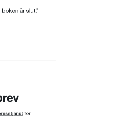
 boken är slut.”
brev
presstjänst
för