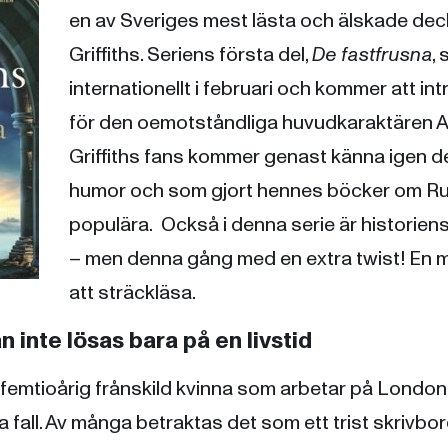
en av Sveriges mest lästa och älskade deck
Griffiths. Seriens första del,
De fastfrusna
,
internationellt i februari och kommer att in
för den oemotståndliga huvudkaraktären A
Griffiths fans kommer genast känna igen 
humor och som gjort hennes böcker om Ru
populära. Också i denna serie är historiens
– men denna gång med en extra twist! En 
att sträckläsa.
 inte lösas bara på en livstid
 femtioårig frånskild kvinna som arbetar på Londo
la fall. Av många betraktas det som ett trist skrivbo