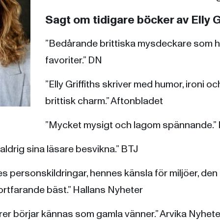
Sagt om tidigare böcker av Elly Gr
”Bedårande brittiska mysdeckare som hör
favoriter.” DN
”Elly Griffiths skriver med humor, ironi 
brittisk charm.” Aftonbladet
”Mycket mysigt och lagom spännande.”
r aldrig sina läsare besvikna.” BTJ
s personskildringar, hennes känsla för miljöer, den
ortfarande bäst.” Hallans Nyheter
ärer börjar kännas som gamla vänner.” Arvika Nyhete