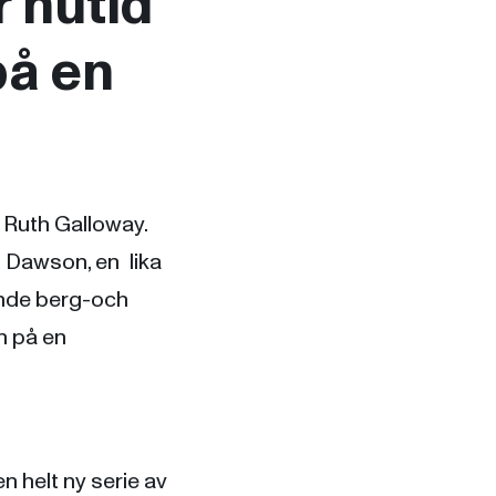
 nutid
på en
 Ruth Galloway.
li Dawson, en lika
ande berg-och
n på en
en helt ny serie av