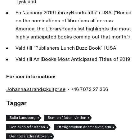
Tyskland
En “January 2019 LibraryReads title” i USA. (“Based
on the nominations of librarians all across
America, the LibraryReads list highlights the most
highly anticipated books coming out that month.”)
Vald till “Publishers Lunch Buzz Book” I USA
Vald till An iBooks Most Anticipated Titles of 2019
För mer information:
Johanna.strand@kultpr.se
, • +46 7073 27 366
Taggar
Sofia Lundberg
Som en fjäder i vinden
Och eken står där än
Ett frågetecken är ett halvt hjärta
Den röda adressboken