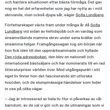
och hantera situationen efter bästa förmåga. Det gav
mig en hel del erfarenheter som jag har nytta av i mitt
skrivande, men också djupa sår, säger
Sofia Lundberg
.
Författarskapet växte fram under många år då
Sofia
Lundberg
vid sidan av heltidsjobb och en vardag som
ensamstående mamma skrev under sena kvällar och
ensamma helger. Framgångssagan tog sin början när
hon fick idén till den uppmärksammade och hyllade
Den röda adressboken
, den blev en nationell och
internationell bästsäljare och har nominerats till en rad
litteraturpriser världen över. Med utgångspunkt i sitt
eget liv finner hon det fascinerande att utforska
livsöden, och de slumpmässiga händelser som leder
in oss på olika vägar.
– Jag är intresserad av hela liv. Hur vi påverkas av vår
barndom, av de val vi gör och av de utmaningar som vi