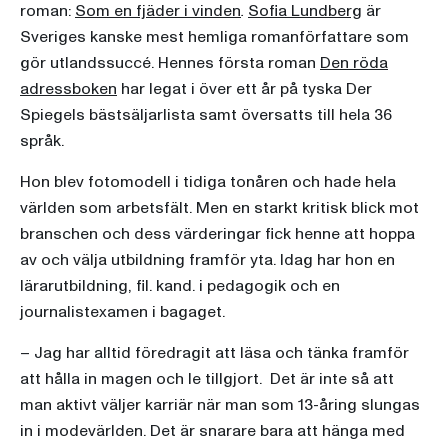
roman:
Som en fjäder i vinden
.
Sofia Lundberg
är
Sveriges kanske mest hemliga romanförfattare som
gör utlandssuccé. Hennes första roman
Den röda
adressboken
har legat i över ett år på tyska Der
Spiegels bästsäljarlista samt översatts till hela 36
språk.
Hon blev fotomodell i tidiga tonåren och hade hela
världen som arbetsfält. Men en starkt kritisk blick mot
branschen och dess värderingar fick henne att hoppa
av och välja utbildning framför yta. Idag har hon en
lärarutbildning, fil. kand. i pedagogik och en
journalistexamen i bagaget.
– Jag har alltid föredragit att läsa och tänka framför
att hålla in magen och le tillgjort. Det är inte så att
man aktivt väljer karriär när man som 13-åring slungas
in i modevärlden. Det är snarare bara att hänga med