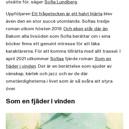
utsätts för, säger
Sofia Lundberg
.
Uppföljaren
Ett frågetecken är ett halvt hjärta
blev
även den en stor succé utomlands. Sofias tredje
roman utkom hösten 2019:
Och eken står där än
.
Bakom alla livsöden som Sofia berättar om i sina
böcker finns ett genuint intresse för att läka
karaktärerna. För att komma tillrätta med allt trassel. I
april 2021 utkommer
Sofias
fjärde roman:
Som en
fjäder i vinden
. Det är en berättelse som sjuder av
vänskap, kärlek och jazz och av de där
omständigheterna i livet som är så svåra att styra
över.
Som en fjäder i vinden