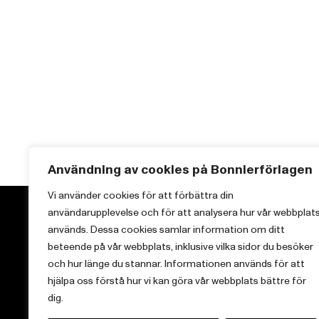
Användning av cookies på Bonnierförlagen
Vi använder cookies för att förbättra din
användarupplevelse och för att analysera hur vår webbplat
används. Dessa cookies samlar information om ditt
beteende på vår webbplats, inklusive vilka sidor du besöker
och hur länge du stannar. Informationen används för att
Vi brinner för starka berättelser och att sprida
hjälpa oss förstå hur vi kan göra vår webbplats bättre för
kunskap inom aktuella ämnen.
dig.