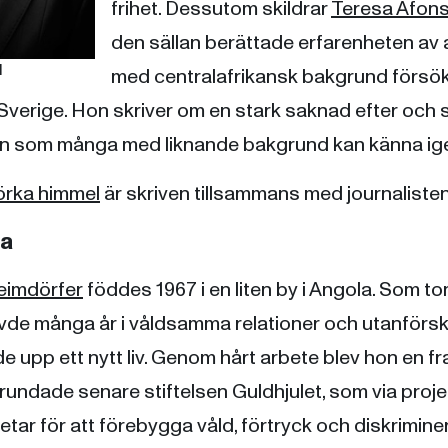
frihet. Dessutom skildrar
Teresa Afons
den sällan berättade erfarenheten av 
l
med centralafrikansk bakgrund försö
i Sverige. Hon skriver om en stark saknad efter och 
n som många med liknande bakgrund kan känna igen
rka himmel
är skriven tillsammans med journaliste
na
eimdörfer
föddes 1967 i en liten by i Angola. Som t
 levde många år i våldsamma relationer och utanförs
 upp ett nytt liv. Genom hårt arbete blev hon en f
rundade senare stiftelsen Guldhjulet, som via proj
etar för att förebygga våld, förtryck och diskriminer