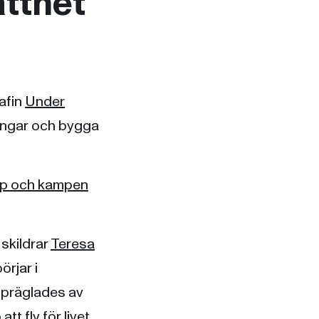
atthet
afin
Under
ningar och bygga
ap och kampen
skildrar
Teresa
örjar i
 präglades av
t fly för livet.