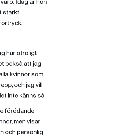
llvaro. Idag är hon
 starkt
förtryck.
g hur otroligt
t också att jag
 alla kvinnor som
pp, och jag vill
det inte känns så.
de förödande
nor, men visar
on och personlig