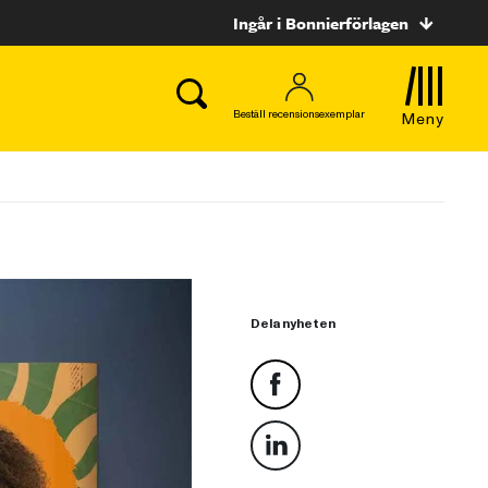
Ingår i Bonnierförlagen
Beställ recensionsexemplar
Meny
Dela nyheten