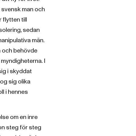
en svensk man och
flytten till
isolering, sedan
anipulativa män.
n och behövde
a myndigheterna. I
ig i skyddat
og sig olika
ll i hennes
lse om en inre
n steg för steg