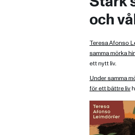
Stark 
och vål
Teresa Afonso L
samma mörka hi
ett nytt liv.
Under samma mör
för ett bättre liv
h