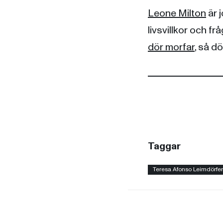
Leone Milton
är 
livsvillkor och fr
dör morfar
, så d
Taggar
Teresa Afonso Leimdörfer