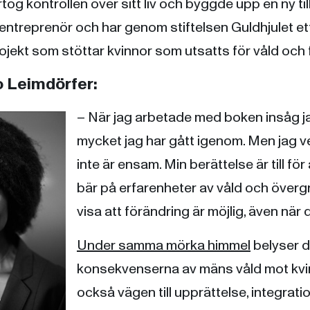
rtog kontrollen över sitt liv och byggde upp en ny ti
entreprenör och har genom stiftelsen Guldhjulet ett
jekt som stöttar kvinnor som utsatts för våld och 
o Leimdörfer:
– När jag arbetade med boken insåg ja
mycket jag har gått igenom. Men jag ve
inte är ensam. Min berättelse är till för
bär på erfarenheter av våld och övergre
visa att förändring är möjlig, även när 
Under samma mörka himmel
belyser 
konsekvenserna av mäns våld mot kvin
också vägen till upprättelse, integrati