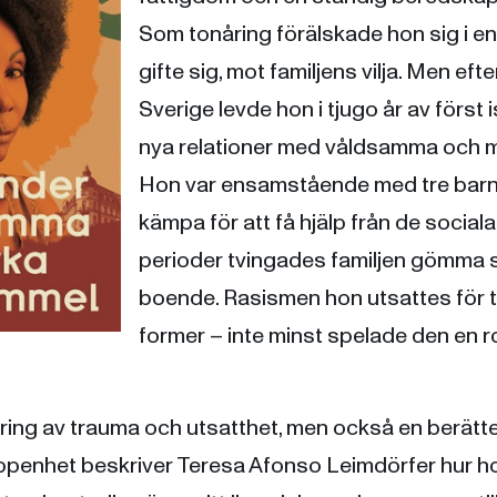
Som tonåring förälskade hon sig i 
gifte sig, mot familjens vilja. Men efter 
Sverige levde hon i tjugo år av först 
nya relationer med våldsamma och m
Hon var ensamstående med tre bar
kämpa för att få hjälp från de social
perioder tvingades familjen gömma s
boende. Rasismen hon utsattes för t
former – inte minst spelade den en ro
.
dring av trauma och utsatthet, men också en berätte
ppenhet beskriver Teresa Afonso Leimdörfer hur ho