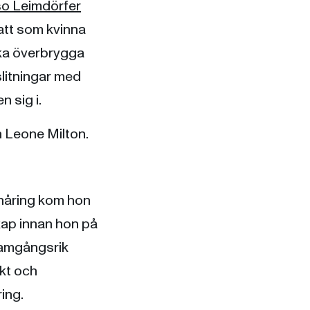
o Leimdörfer
att som kvinna
ka överbrygga
slitningar med
 sig i.
n Leone Milton.
onåring kom hon
kap innan hon på
ramgångsrik
ekt och
ing.