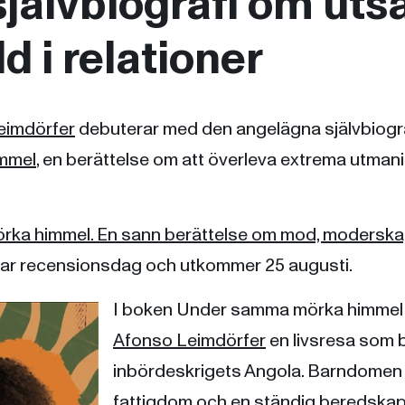
självbiografi om uts
d i relationer
eimdörfer
debuterar med den angelägna självbiogr
mmel
, en berättelse om att överleva extrema utma
ka himmel. En sann berättelse om mod, modersk
ar recensionsdag och utkommer 25 augusti.
I boken Under samma mörka himmel 
Afonso Leimdörfer
en livsresa som b
inbördeskrigets Angola. Barndomen
fattigdom och en ständig beredskap at