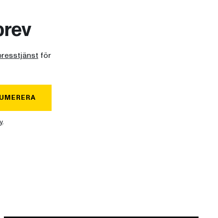
brev
presstjänst
för
UMERERA
y
.