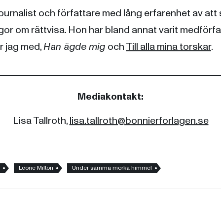
journalist och författare med lång erfarenhet av att 
ågor om rättvisa. Hon har bland annat varit medförfat
ör jag med,
Han ägde mig
och
Till alla mina torskar
.
Mediakontakt:
Lisa Tallroth,
lisa.tallroth@bonnierforlagen.se
Leone Milton
Under samma mörka himmel