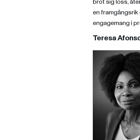
bröt sig loss, åte
en framgångsrik 
engagemang i pro
Teresa Afons