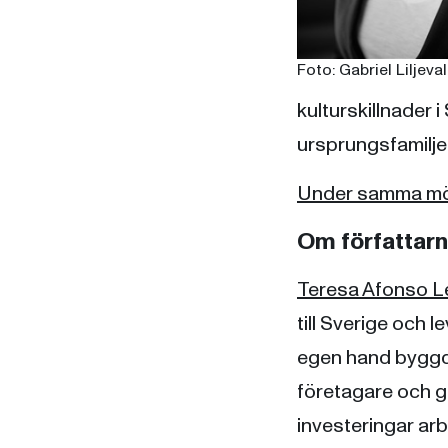
Foto: Gabriel Liljeval
kulturskillnader 
ursprungsfamilje
Under samma mö
Om författar
Teresa Afonso L
till Sverige och
egen hand byggde
företagare och g
investeringar arb