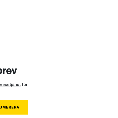
brev
presstjänst
för
UMERERA