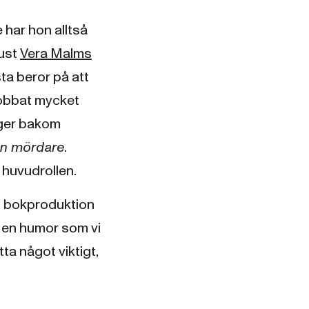
 har hon alltså
just
Vera Malms
ta beror på att
obbat mycket
gger bakom
en mördare
.
 huvudrollen.
ll bokproduktion
d en humor som vi
ta något viktigt,