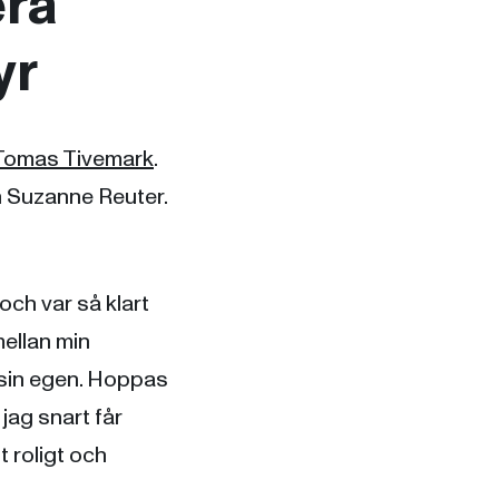
era
yr
Tomas Tivemark
.
n Suzanne Reuter.
 och var så klart
mellan min
 sin egen. Hoppas
jag snart får
t roligt och