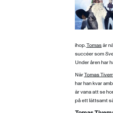
ihop.
Tomas
är n
succéer som
Sv
Under åren har h
När
Tomas Tivem
har han kvar ambi
är vana att se ho
på ett lättsamt sä
Tomas Tivema