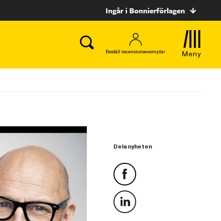
Ingår i Bonnierförlagen
Beställ recensionsexemplar
Meny
Dela nyheten