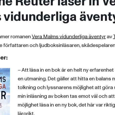
e Reuter läser in V
vidunderliga ävent
ommer romanen
Vera Malms vidunderliga äventyr
av
e författaren och ljudboksinläsaren, skådespelare
er:
– Att läsa in en bok är en helt ny erfarenhet
en utmaning. Det gäller att hitta en balans 
tolkning och lyssnarens möjlighet att göra
min inläsning av boken tas emot väl och att 
möjlighet läsa in en ny bok, det här var riktig
lärorikt.