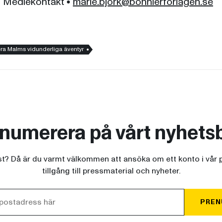
•
Mediekontakt
•
marie.bjork@bonnierforlagen.se
ra Malms vidunderliga äventyr
numerera på vårt nyhets
ist? Då är du varmt välkommen att ansöka om ett konto i vår
tillgång till pressmaterial och nyheter.
PREN