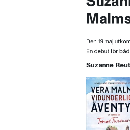
Suzann
Malms 
Den 19 maj utk
En debut för båd
Suzanne Reut