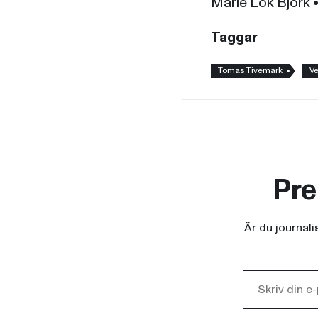
Marie Lok Björk
Taggar
Tomas Tivemark
Ve
Pre
Är du journal