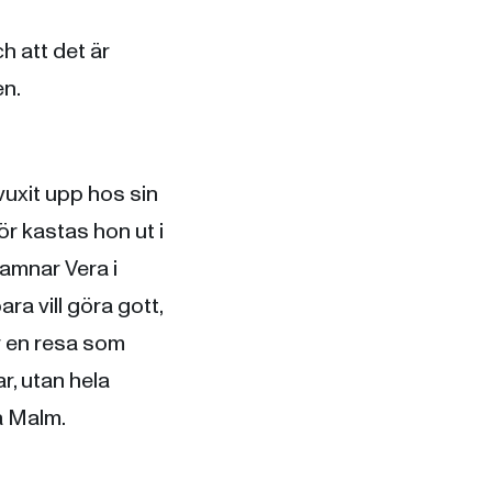
ch att det är
en.
vuxit upp hos sin
ör kastas hon ut i
hamnar Vera i
ra vill göra gott,
ir en resa som
r, utan hela
ra Malm.