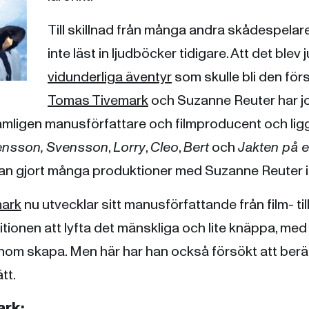
Till skillnad från många andra skådespelare
inte läst in ljudböcker tidigare. Att det blev 
vidunderliga äventyr
som skulle bli den förs
Tomas Tivemark
och Suzanne Reuter har j
ämligen manusförfattare och filmproducent och li
ensson, Svensson
,
Lorry
,
Cleo
,
Bert
och
Jakten på 
an gjort många produktioner med Suzanne Reuter i
ark
nu utvecklar sitt manusförfattande från film- ti
tionen att lyfta det mänskliga och lite knäppa, me
nom skapa. Men här har han också försökt att berät
tt.
rk: