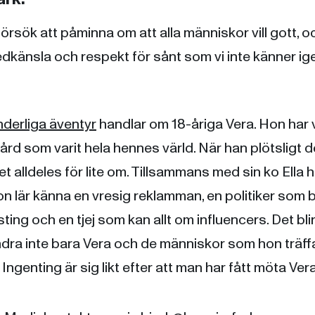
försök att påminna om att alla människor vill gott, o
medkänsla och respekt för sånt som vi inte känner ig
derliga äventyr
handlar om 18-åriga Vera. Hon har 
rd som varit hela hennes värld. När han plötsligt d
et alldeles för lite om. Tillsammans med sin ko Ella 
 lär känna en vresig reklamman, en politiker som ba
sting och en tjej som kan allt om influencers. Det bl
dra inte bara Vera och de människor som hon träffa
 Ingenting är sig likt efter att man har fått möta Ve