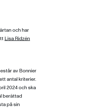
hjärtan och har
att
Lisa Ridzén
består av Bonnier
t antal kriterier.
ril 2024 och ska
äl berättad
sta på sin