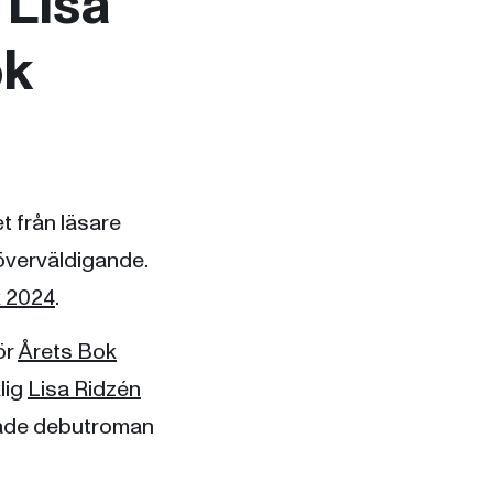
 Lisa
ok
t från läsare
 överväldigande.
k 2024
.
ör
Årets Bok
lig
Lisa Ridzén
talade debutroman