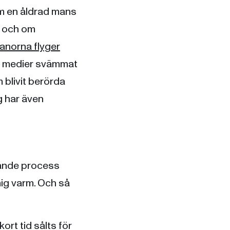
m en åldrad mans
v och om
anorna flyger
la medier svämmat
 blivit berörda
g har även
äkande process
mig varm. Och så
rt tid sålts för