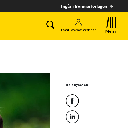
Ingår i Bonnierförlagen
Beställ recensionsexemplar
Meny
Dela nyheten