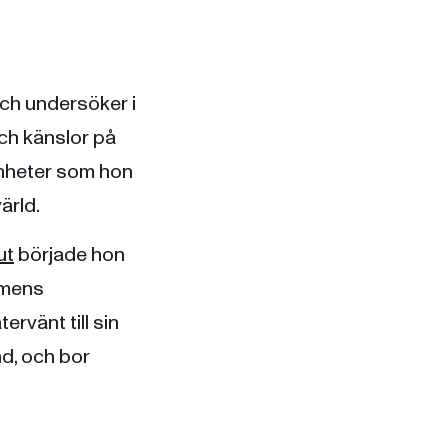
och undersöker i
ch känslor på
nheter som hon
värld.
ut
började hon
lmens
ervänt till sin
d, och bor