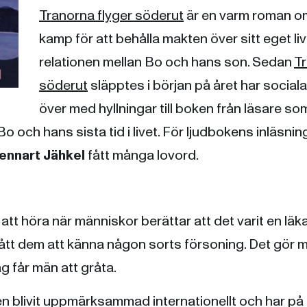
Tranorna flyger söderut
är en varm roman o
kamp för att behålla makten över sitt eget li
relationen mellan Bo och hans son. Sedan
Tr
söderut
släpptes i början på året har socia
över med hyllningar till boken från läsare som
o och hans sista tid i livet. För ljudbokens inläsnin
ennart Jähkel
fått många lovord.
 att höra när människor berättar att det varit en l
fått dem att känna någon sorts försoning. Det gör 
jag får män att gråta.
 blivit uppmärksammad internationellt och har på ko