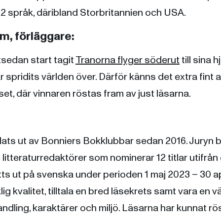
 32 språk, däribland Storbritannien och USA.
, förläggare:
tsedan start tagit
Tranorna flyger söderut
till sina 
har spridits världen över. Därför känns det extra fint 
iset, där vinnaren röstas fram av just läsarna.
lats ut av Bonniers Bokklubbar sedan 2016. Juryn 
tteraturredaktörer som nominerar 12 titlar utifrån et
ts ut på svenska under perioden 1 maj 2023 – 30 ap
ig kvalitet, tilltala en bred läsekrets samt vara en v
 handling, karaktärer och miljö. Läsarna har kunnat rö