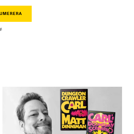
UMERERA
y
.