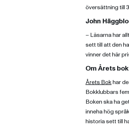
översättning till
John Häggblom
– Läsarna har all
sett till att den 
vinner det här pr
Om Årets bok
Årets Bok
har de
Bokklubbars fem li
Boken ska ha get
inneha hög språkl
historia sett till