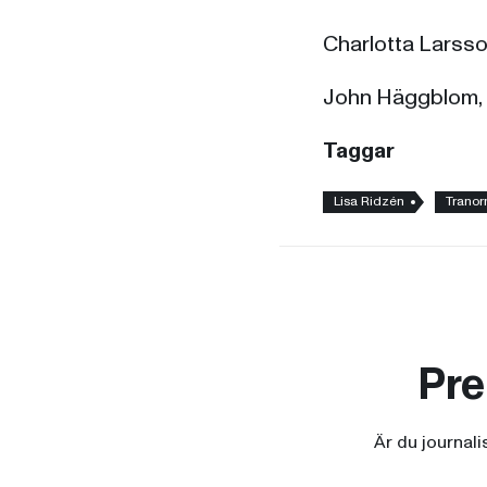
Charlotta Larsso
John Häggblom, 
Taggar
Lisa Ridzén
Tranor
Pre
Är du journal