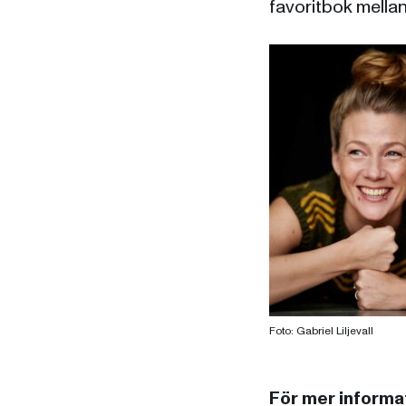
favoritbok mella
Foto: Gabriel Liljevall
För mer informat