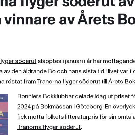
na flyger söderut av
 vinnare av Årets B
flyger söderut
släpptes i januari i år har mottagande
a av den åldrande Bo och hans sista tid i livet varit
na röstat fram
Tranorna flyger söderut
till
Årets Bo
Bonniers Bokklubbar delade idag ut priset f
2024
på Bokmässan i Göteborg. En överlyck
fick motta folkets litteraturpris för sin om
Tranorna flyger söderut
.