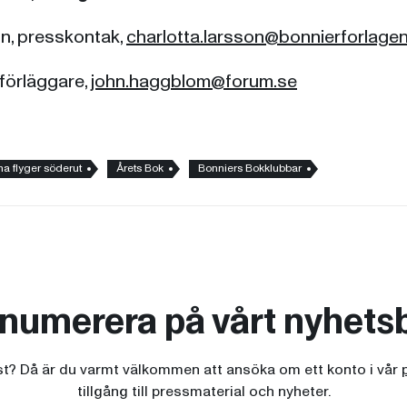
n, presskontak,
charlotta.larsson@bonnierforlagen
förläggare,
john.haggblom@forum.se
na flyger söderut
Årets Bok
Bonniers Bokklubbar
numerera på vårt nyhets
ist? Då är du varmt välkommen att ansöka om ett konto i vår
tillgång till pressmaterial och nyheter.