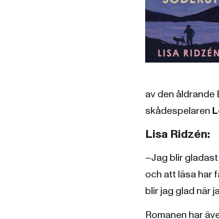
av den åldrande B
skådespelaren
L
Lisa Ridzén:
–Jag blir gladast
och att läsa har 
blir jag glad när 
Romanen har även