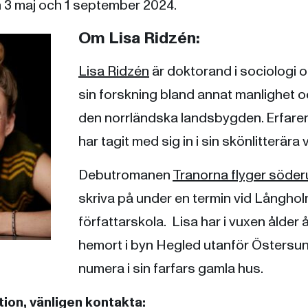
n 3 maj och 1 september 2024.
Om Lisa Ridzén:
Lisa Ridzén
är doktorand i sociologi 
sin forskning bland annat manlighet o
den norrländska landsbygden. Erfare
har tagit med sig in i sin skönlitterära 
Debutromanen
Tranorna flyger söder
skriva på under en termin vid Långho
författarskola. Lisa har i vuxen ålder åt
hemort i byn Hegled utanför Östersun
numera i sin farfars gamla hus.
ion, vänligen kontakta: