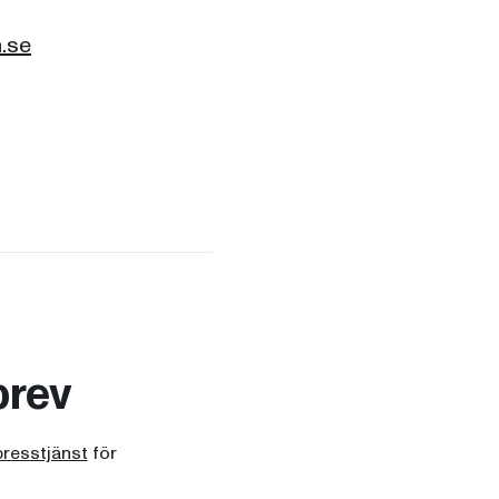
.se
brev
presstjänst
för