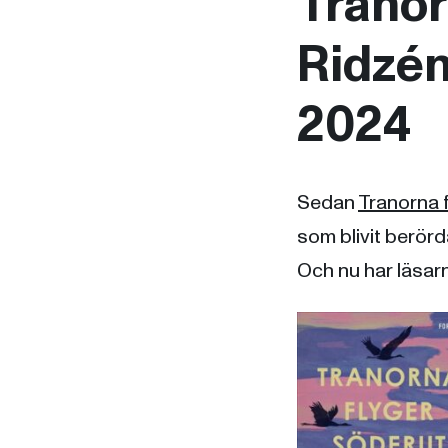
Tranor
Ridzén
2024
Sedan
Tranorna 
som blivit berörd
Och nu har läsar