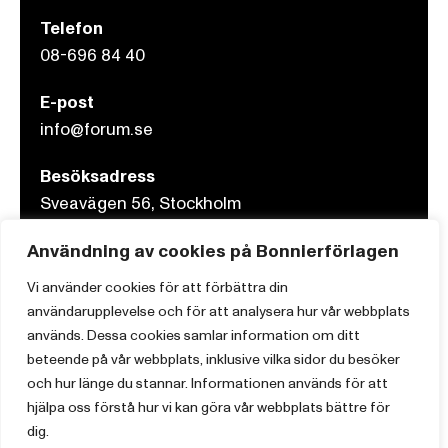
Telefon
08-696 84 40
E-post
info@forum.se
Besöksadress
Sveavägen 56, Stockholm
Användning av cookies på Bonnierförlagen
Postadress
Box 3159, 103 63 Stockholm
Vi använder cookies för att förbättra din
användarupplevelse och för att analysera hur vår webbplats
används. Dessa cookies samlar information om ditt
beteende på vår webbplats, inklusive vilka sidor du besöker
och hur länge du stannar. Informationen används för att
Om Bonnierförlagen
hjälpa oss förstå hur vi kan göra vår webbplats bättre för
Cookies
dig.