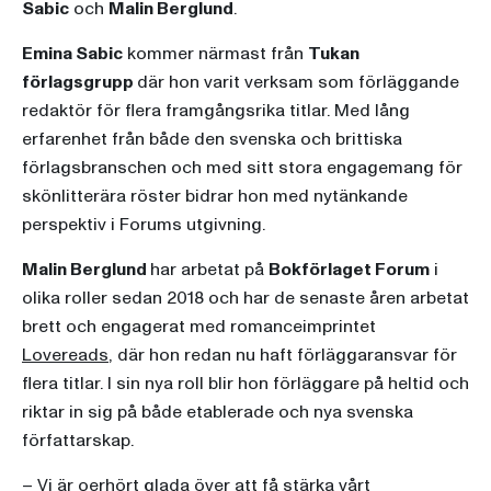
Sabic
och
Malin Berglund
.
Emina Sabic
kommer närmast från
Tukan
förlagsgrupp
där hon varit verksam som förläggande
redaktör för flera framgångsrika titlar. Med lång
erfarenhet från både den svenska och brittiska
förlagsbranschen och med sitt stora engagemang för
skönlitterära röster bidrar hon med nytänkande
perspektiv i Forums utgivning.
Malin Berglund
har arbetat på
Bokförlaget Forum
i
olika roller sedan 2018 och har de senaste åren arbetat
brett och engagerat med romanceimprintet
Lovereads
, där hon redan nu haft förläggaransvar för
flera titlar. I sin nya roll blir hon förläggare på heltid och
riktar in sig på både etablerade och nya svenska
författarskap.
– Vi är oerhört glada över att få stärka vårt