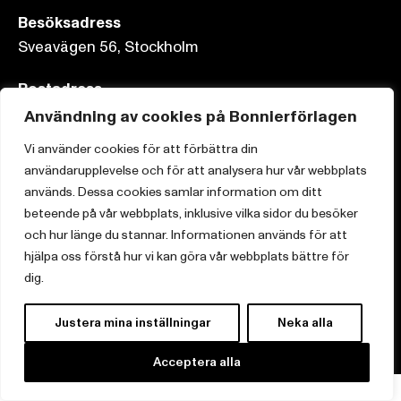
Besöksadress
Sveavägen 56, Stockholm
Postadress
Box 3159, 103 63 Stockholm
Användning av cookies på Bonnierförlagen
Vi använder cookies för att förbättra din
användarupplevelse och för att analysera hur vår webbplats
används. Dessa cookies samlar information om ditt
Om Bonnierförlagen
beteende på vår webbplats, inklusive vilka sidor du besöker
och hur länge du stannar. Informationen används för att
Cookies
hjälpa oss förstå hur vi kan göra vår webbplats bättre för
Integritetspolicy
dig.
Justera mina inställningar
Neka alla
Acceptera alla