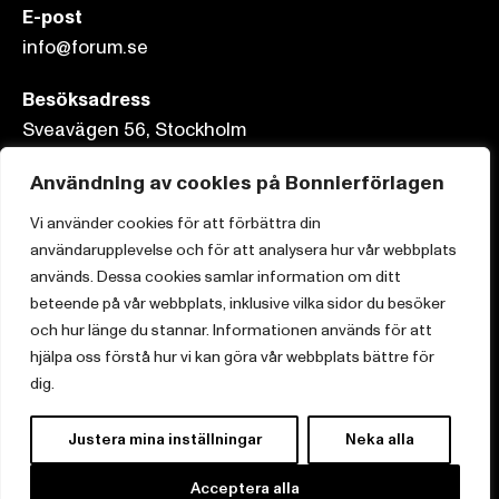
E-post
info@forum.se
Besöksadress
Sveavägen 56, Stockholm
Användning av cookies på Bonnierförlagen
Postadress
Box 3159, 103 63 Stockholm
Vi använder cookies för att förbättra din
användarupplevelse och för att analysera hur vår webbplats
används. Dessa cookies samlar information om ditt
beteende på vår webbplats, inklusive vilka sidor du besöker
och hur länge du stannar. Informationen används för att
Om Bonnierförlagen
hjälpa oss förstå hur vi kan göra vår webbplats bättre för
Cookies
dig.
Integritetspolicy
Justera mina inställningar
Neka alla
Acceptera alla