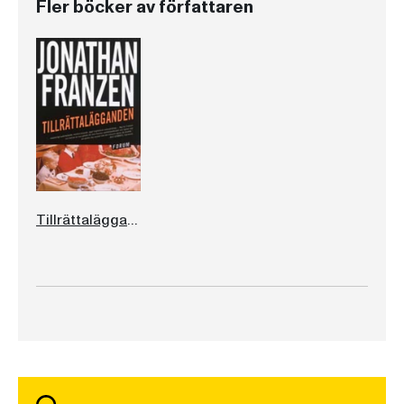
Fler böcker av författaren
Tillrättalägganden