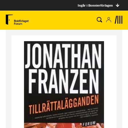
Ingår i Bonnierförlagen