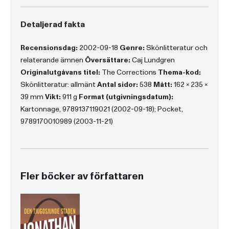
Detaljerad fakta
Recensionsdag:
2002-09-18
Genre:
Skönlitteratur och
relaterande ämnen
Översättare:
Caj Lundgren
Originalutgåvans titel:
The Corrections
Thema-kod:
Skönlitteratur: allmänt
Antal sidor:
538
Mått:
162 x 235 x
39 mm
Vikt:
911 g
Format (utgivningsdatum):
Kartonnage, 9789137119021 (2002-09-18); Pocket,
9789170010989 (2003-11-21)
Fler böcker av författaren