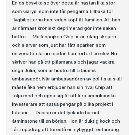
Enids besvikelse över detta är nästan lika stor
som Garys, som inte får pengarna tillbaka för
flygbiljetterna han redan köpt åt familjen. Att han
är närmast kroniskt deprimerad gör inte saken
bättre. Mellanpojken Chip är en riktig skojare
och slarver som just har fått sparken som
universitetslärare sedan han förfört en elev. Nu
skriver han på ett pjäsmanus och jagar vackra
unga Julia, som är hustru till Litauens
ambassadör. När ambassadören av politiska skäl
måste åka hem erbjuder han sin rival Chip att
följa med och ägna sig åt att lura amerikanska
investerare att satsa pengar på olika projekt i
Litauen. Denise är det lyckade barnet,
åtminstone till en början. Hon är duktig kock och
får i uppdrag att förestå en nybyggd restaurang.