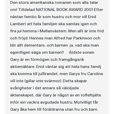
Den stora amerikanska romanen som alla talar
om! Tilldelad NATIONAL BOOK AWARD 2001 Efter
nästan femtio år som hustru och mor vill Enid
Lambert att hela familjen ska samlas igen och
fira jul hemma i Mellanvästern. Men allt är inte frid
och fröjd. Hennes man Alfred har Parkinson och
blir allt dementare, och barnen  ja, vad ska man
egentligen säga om barnen? Äldste sonen
Gary är en förmögen och framgångsrik
aktiemäklare. Enid väntar sig att hela hans familj
ska komma till julfirandet, men Garys fru Caroline
vill inte (gillar inte svärmor). Detta skapar
svårigheter i det annars så väloljade
äktenskapet, där Gary är något av en toffelhjälte
inför sin vackra avgudade hustru. Motvilligt får
Gary åka hem till föräldrarna utan fru och barn.