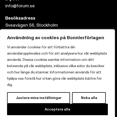
info@forum.se
Besöksadress
Sveavägen 56, Stockholm
Postadress
Användning av cookies på Bonnierförlagen
Box 3159, 103 63 Stockholm
Vi använder cookies för att förbättra din
användarupplevelse och för att analysera hur vår webbplats
används. Dessa cookies samlar information om ditt
beteende på vår webbplats, inklusive vilka sidor du besöker
Om Bonnierförlagen
och hur länge du stannar. Informationen används för att
hjälpa oss förstå hur vi kan göra vår webbplats bättre för
Cookies
dig.
Integritetspolicy
Justera mina inställningar
Neka alla
Acceptera alla