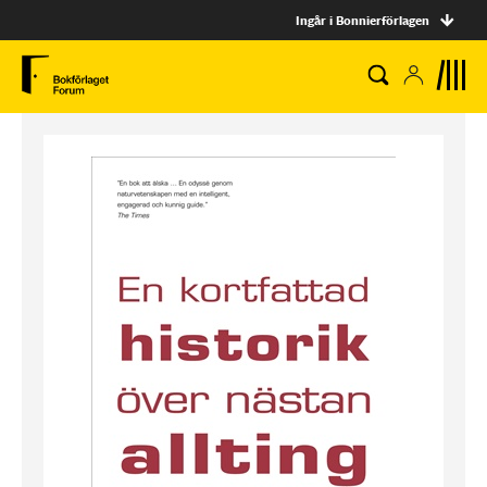
Ingår i Bonnierförlagen