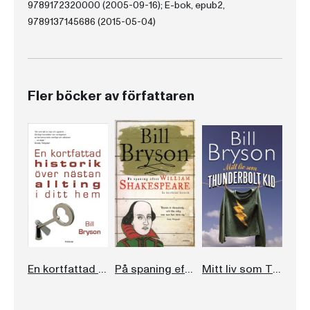
9789172320000 (2005-09-16); E-bok, epub2,
9789137145686 (2015-05-04)
Fler böcker av författaren
En kortfattad historik över nästan allting i ditt hem
På spaning efter William Shakespeare
Mitt liv som Thunderbolt Kid