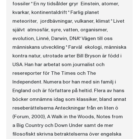
fossiler * En ny tidsålder gryr  Einstein, atomer,
kvarkar, kontinentaldrift * Farlig planet 
meteoriter, jordbävningar, vulkaner, klimat * Livet
självt  atmosfär, syre, vatten, organismer,
evolution, Linné, Darwin, DNA* Vägen till oss 
människans utveckling * Farväl  ekologi, människa
kontra natur, utrotade arter Bill Bryson är född i
USA. Han har arbetat som journalist och
resereporter för The Times och The
Independent. Numera bor han med sin familj i
England och är författare på heltid. Flera av hans
böcker omnämns idag som klassiker, bland annat
reseberättelserna Anteckningar från en liten ö
(Forum, 2000), A Walk in the Woods, Notes from
a Big Country och Down Under samt de mer
filosofiskt skrivna betraktelserna över engelska