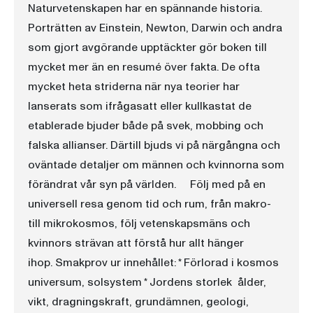
Naturvetenskapen har en spännande historia.
Porträtten av Einstein, Newton, Darwin och andra
som gjort avgörande upptäckter gör boken till
mycket mer än en resumé över fakta. De ofta
mycket heta striderna när nya teorier har
lanserats som ifrågasatt eller kullkastat de
etablerade bjuder både på svek, mobbing och
falska allianser. Därtill bjuds vi på närgångna och
oväntade detaljer om männen och kvinnorna som
förändrat vår syn på världen. Följ med på en
universell resa genom tid och rum, från makro-
till mikrokosmos, följ vetenskapsmäns och
kvinnors strävan att förstå hur allt hänger
ihop. Smakprov ur innehållet: * Förlorad i kosmos 
universum, solsystem * Jordens storlek  ålder,
vikt, dragningskraft, grundämnen, geologi,