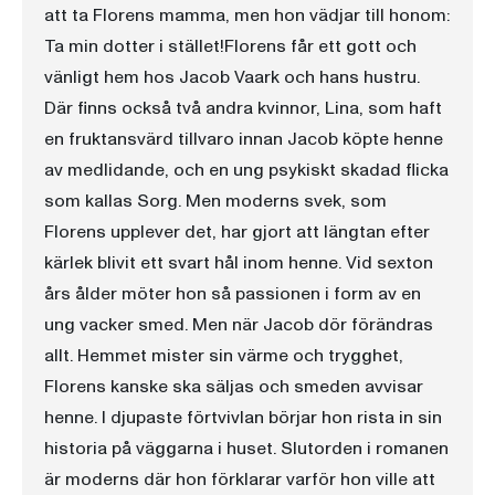
att ta Florens mamma, men hon vädjar till honom:
Ta min dotter i stället!Florens får ett gott och
vänligt hem hos Jacob Vaark och hans hustru.
Där finns också två andra kvinnor, Lina, som haft
en fruktansvärd tillvaro innan Jacob köpte henne
av medlidande, och en ung psykiskt skadad flicka
som kallas Sorg. Men moderns svek, som
Florens upplever det, har gjort att längtan efter
kärlek blivit ett svart hål inom henne. Vid sexton
års ålder möter hon så passionen i form av en
ung vacker smed. Men när Jacob dör förändras
allt. Hemmet mister sin värme och trygghet,
Florens kanske ska säljas och smeden avvisar
henne. I djupaste förtvivlan börjar hon rista in sin
historia på väggarna i huset. Slutorden i romanen
är moderns där hon förklarar varför hon ville att