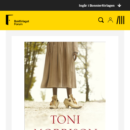
Ingår i Bonnierförlagen