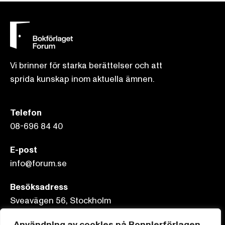
Vi brinner för starka berättelser och att
sprida kunskap inom aktuella ämnen.
Telefon
08-696 84 40
E-post
info@forum.se
Besöksadress
Sveavägen 56, Stockholm
Postadress
Användning av cookies på Bonnierförlagen