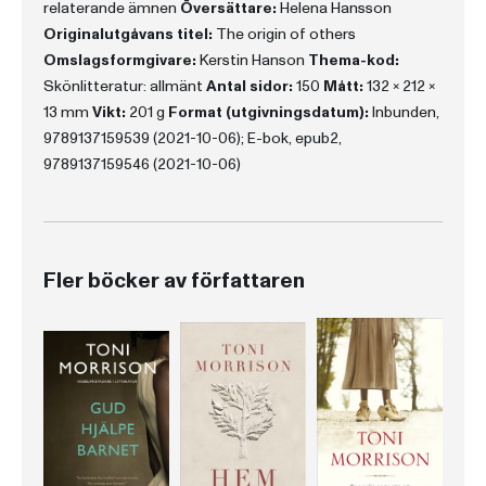
relaterande ämnen
Översättare:
Helena Hansson
Originalutgåvans titel:
The origin of others
Omslagsformgivare:
Kerstin Hanson
Thema-kod:
Skönlitteratur: allmänt
Antal sidor:
150
Mått:
132 x 212 x
13 mm
Vikt:
201 g
Format (utgivningsdatum):
Inbunden,
9789137159539 (2021-10-06); E-bok, epub2,
9789137159546 (2021-10-06)
Fler böcker av författaren