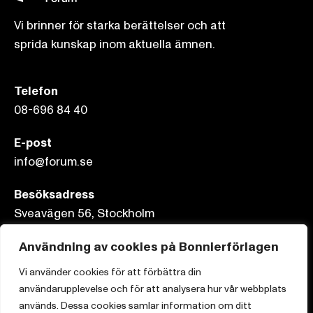
Vi brinner för starka berättelser och att
sprida kunskap inom aktuella ämnen.
Telefon
08-696 84 40
E-post
info@forum.se
Besöksadress
Sveavägen 56, Stockholm
Postadress
Användning av cookies på Bonnierförlagen
Box 3159, 103 63 Stockholm
Vi använder cookies för att förbättra din
användarupplevelse och för att analysera hur vår webbplats
används. Dessa cookies samlar information om ditt