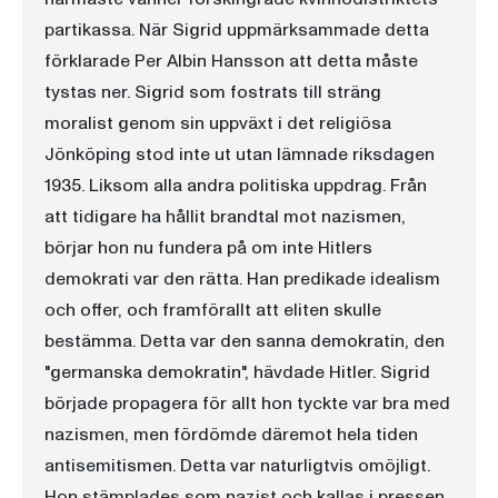
partikassa. När Sigrid uppmärksammade detta
förklarade Per Albin Hansson att detta måste
tystas ner. Sigrid som fostrats till sträng
moralist genom sin uppväxt i det religiösa
Jönköping stod inte ut utan lämnade riksdagen
1935. Liksom alla andra politiska uppdrag. Från
att tidigare ha hållit brandtal mot nazismen,
börjar hon nu fundera på om inte Hitlers
demokrati var den rätta. Han predikade idealism
och offer, och framförallt att eliten skulle
bestämma. Detta var den sanna demokratin, den
"germanska demokratin", hävdade Hitler. Sigrid
började propagera för allt hon tyckte var bra med
nazismen, men fördömde däremot hela tiden
antisemitismen. Detta var naturligtvis omöjligt.
Hon stämplades som nazist och kallas i pressen