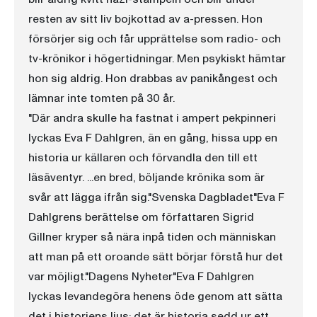
resten av sitt liv bojkottad av a-pressen. Hon
försörjer sig och får upprättelse som radio- och
tv-krönikor i högertidningar. Men psykiskt hämtar
hon sig aldrig. Hon drabbas av panikångest och
lämnar inte tomten på 30 år.
"Där andra skulle ha fastnat i ampert pekpinneri
lyckas Eva F Dahlgren, än en gång, hissa upp en
historia ur källaren och förvandla den till ett
läsäventyr. ...en bred, böljande krönika som är
svår att lägga ifrån sig."Svenska Dagbladet"Eva F
Dahlgrens berättelse om författaren Sigrid
Gillner kryper så nära inpå tiden och människan
att man på ett oroande sätt börjar förstå hur det
var möjligt."Dagens Nyheter"Eva F Dahlgren
lyckas levandegöra henens öde genom att sätta
det i historiens ljus; det är historia sedd ur ett