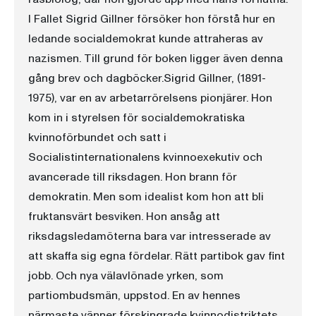
I Fallet Sigrid Gillner försöker hon förstå hur en
ledande socialdemokrat kunde attraheras av
nazismen. Till grund för boken ligger även denna
gång brev och dagböcker.Sigrid Gillner, (1891-
1975), var en av arbetarrörelsens pionjärer. Hon
kom in i styrelsen för socialdemokratiska
kvinnoförbundet och satt i
Socialistinternationalens kvinnoexekutiv och
avancerade till riksdagen. Hon brann för
demokratin. Men som idealist kom hon att bli
fruktansvärt besviken. Hon ansåg att
riksdagsledamöterna bara var intresserade av
att skaffa sig egna fördelar. Rätt partibok gav fint
jobb. Och nya välavlönade yrken, som
partiombudsmän, uppstod. En av hennes
närmaste vänner förskingrade kvinnodistriktets