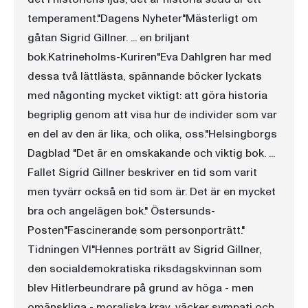
temperament."Dagens Nyheter"Mästerligt om
gåtan Sigrid Gillner. ... en briljant
bok.Katrineholms-Kuriren"Eva Dahlgren har med
dessa två lättlästa, spännande böcker lyckats
med någonting mycket viktigt: att göra historia
begriplig genom att visa hur de individer som var
en del av den är lika, och olika, oss."Helsingborgs
Dagblad "Det är en omskakande och viktig bok. ...
Fallet Sigrid Gillner beskriver en tid som varit
men tyvärr också en tid som är. Det är en mycket
bra och angelägen bok." Östersunds-
Posten"Fascinerande som personporträtt."
Tidningen VI"Hennes porträtt av Sigrid Gillner,
den socialdemokratiska riksdagskvinnan som
blev Hitlerbeundrare på grund av höga - men
omänskliga - moraliska krav, väcker sympati och