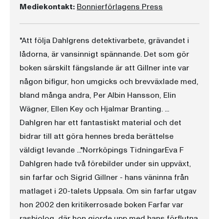
Mediekontakt:
Bonnierförlagens Press
"Att följa Dahlgrens detektivarbete, grävandet i
lådorna, är vansinnigt spännande. Det som gör
boken särskilt fängslande är att Gillner inte var
någon bifigur, hon umgicks och brevväxlade med,
bland många andra, Per Albin Hansson, Elin
Wägner, Ellen Key och Hjalmar Branting. ...
Dahlgren har ett fantastiskt material och det
bidrar till att göra hennes breda berättelse
väldigt levande ..."Norrköpings TidningarEva F
Dahlgren hade två förebilder under sin uppväxt,
sin farfar och Sigrid Gillner - hans väninna från
matlaget i 20-talets Uppsala. Om sin farfar utgav
hon 2002 den kritikerrosade boken Farfar var
rasbiolog, där hon gjorde upp med hans förflutna.