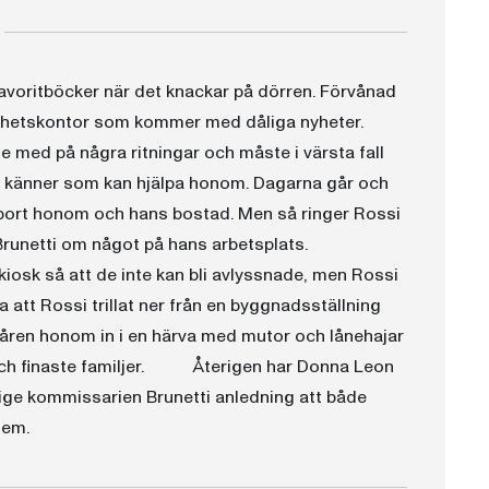
favoritböcker när det knackar på dörren. Förvånad
tighetskontor som kommer med dåliga nyheter.
te med på några ritningar och måste i värsta fall
n känner som kan hjälpa honom. Dagarna går och
 bort honom och hans bostad. Men så ringer Rossi
 Brunetti om något på hans arbetsplats.
iosk så att de inte kan bli avlyssnade, men Rossi
 att Rossi trillat ner från en byggnadsställning
påren honom in i en härva med mutor och lånehajar
a och finaste familjer. Återigen har Donna Leon
ige kommissarien Brunetti anledning att både
tem.