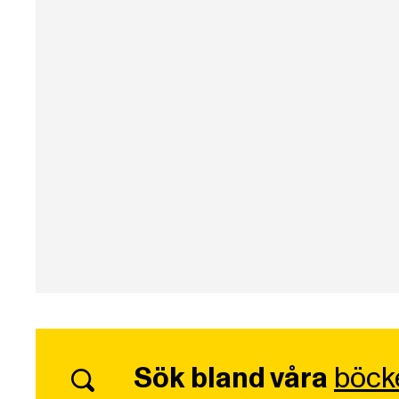
Sök bland våra
böck