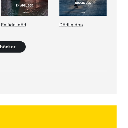
En ädel död
Dödlig dos
3 böcker