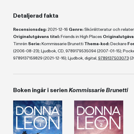
Detaljerad fakta
Recensionsdag:
2021-12-16
Genre:
Skönlitteratur och relat
Originalutgåvans titel:
Friends in High Places
Originalutgåva
Timrén
Serie:
Kommissarie Brunetti
Thema-kod:
Deckare
For
(2006-08-23); Ljudbok, CD, 9789179535094 (2007-01-15); Pocke
9789137159829 (2021-12-16); Ljudbok, digital,
9789137503073
(2
Boken ingår i serien
Kommissarie Brunetti