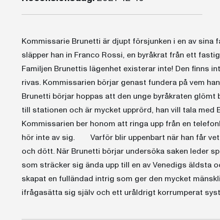
Kommissarie Brunetti är djupt försjunken i en av sina 
släpper han in Franco Rossi, en byråkrat från ett fas
Familjen Brunettis lägenhet existerar inte! Den finns in
rivas. Kommissarien börjar genast fundera på vem ha
Brunetti börjar hoppas att den unge byråkraten glömt
till stationen och är mycket upprörd, han vill tala med
Kommissarien ber honom att ringa upp från en telefonk
hör inte av sig. Varför blir uppenbart när han får veta
och dött. När Brunetti börjar undersöka saken leder s
som sträcker sig ända upp till en av Venedigs äldst
skapat en fulländad intrig som ger den mycket mänskl
ifrågasätta sig själv och ett uråldrigt korrumperat sys