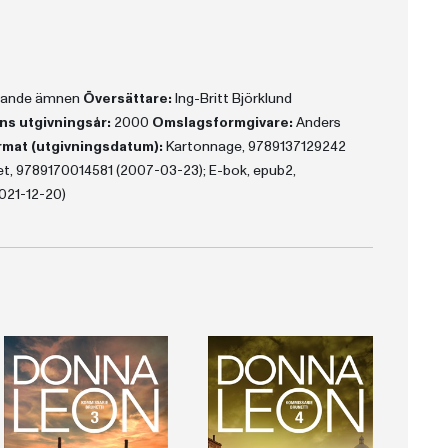
erande ämnen
Översättare:
Ing-Britt Björklund
ns utgivningsår:
2000
Omslagsformgivare:
Anders
mat (utgivningsdatum):
Kartonnage, 9789137129242
t, 9789170014581 (2007-03-23); E-bok, epub2,
021-12-20)