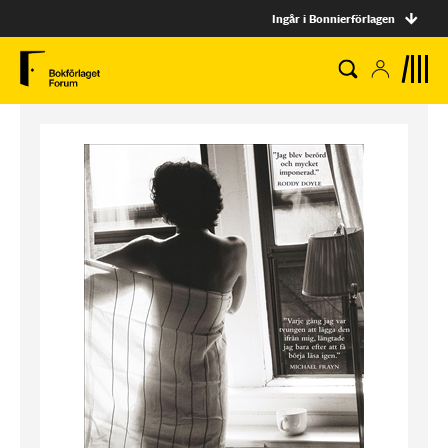
Ingår i Bonnierförlagen