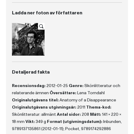
Ladda ner foton av författaren
Detaljerad fakta
Recensionsdag:
2012-01-25
Genre:
Skönlitteratur och
relaterande ämnen
Översättare:
Lena Torndahl
Originalutgåvans titel:
Anatomy of a Disappearance
Originalutgåvans utgivningsår:
2011
Thema-kod:
Skönlitteratur: allmänt
Antal sidor:
208
Mått:
141 x 220 x
18 mm
Vikt:
349 g
Format (utgivningsdatum):
Inbunden,
9789137135861 (2012-01-11); Pocket, 9789174292886