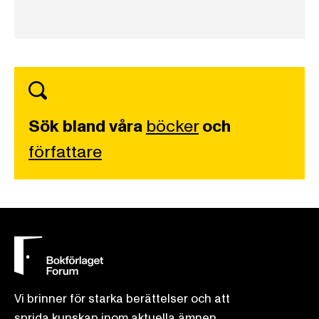
Sök bland våra
böcker
och
författare
Vi brinner för starka berättelser och att
sprida kunskap inom aktuella ämnen.