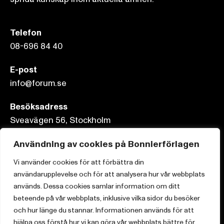
Telefon
08-696 84 40
E-post
info@forum.se
Besöksadress
Sveavägen 56, Stockholm
Postadress
Användning av cookies på Bonnierförlagen
Box 3159, 103 63 Stockholm
Vi använder cookies för att förbättra din
användarupplevelse och för att analysera hur vår webbplats
används. Dessa cookies samlar information om ditt
beteende på vår webbplats, inklusive vilka sidor du besöker
Om Bonnierförlagen
och hur länge du stannar. Informationen används för att
hjälpa oss förstå hur vi kan göra vår webbplats bättre för