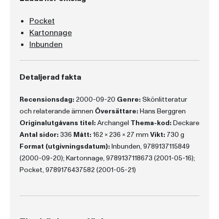
Pocket
Kartonnage
Inbunden
Detaljerad fakta
Recensionsdag:
2000-09-20
Genre:
Skönlitteratur
och relaterande ämnen
Översättare:
Hans Berggren
Originalutgåvans titel:
Archangel
Thema-kod:
Deckare
Antal sidor:
336
Mått:
162 x 236 x 27 mm
Vikt:
730 g
Format (utgivningsdatum):
Inbunden, 9789137115849
(2000-09-20); Kartonnage, 9789137118673 (2001-05-16);
Pocket, 9789176437582 (2001-05-21)