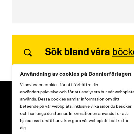
Sök bland våra
böck
Användning av cookies på Bonnierförlagen
Vi använder cookies för att förbättra din
användarupplevelse och för att analysera hur vår webbplat
används. Dessa cookies samlar information om ditt
beteende på vår webbplats, inklusive vilka sidor du besöker
och hur länge du stannar. Informationen används för att
Vi brinner för starka berättelser och att sprida
hjälpa oss förstå hur vi kan göra vår webbplats bättre för
kunskap inom aktuella ämnen.
dig.