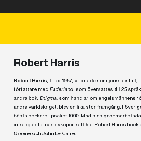
Robert Harris
Robert Harris
, född 1957, arbetade som journalist i f
författare med
Faderland
, som översattes till 25 språ
andra bok,
Enigma
, som handlar om engelsmännens för
andra världskriget, blev en lika stor framgång. I Sveri
bästa deckare i pocket 1999. Med sina genomarbetade i
inträngande människoporträtt har Robert Harris böck
Greene och John Le Carré.