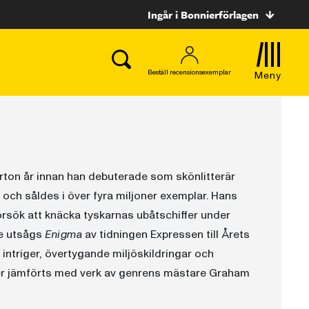
Ingår i Bonnierförlagen
Beställ recensionsexemplar
Meny
jorton år innan han debuterade som skönlitterär
k och såldes i över fyra miljoner exemplar. Hans
sök att knäcka tyskarnas ubåtschiffer under
ge utsågs
Enigma
av tidningen Expressen till Årets
ntriger, övertygande miljöskildringar och
er jämförts med verk av genrens mästare Graham