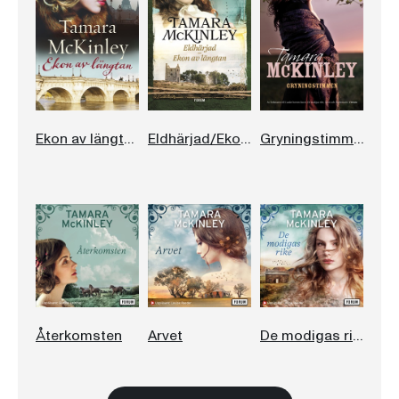
Ekon av längtan
Eldhärjad/Ekon av längtan
Gryningstimmen
Återkomsten
Arvet
De modigas rike