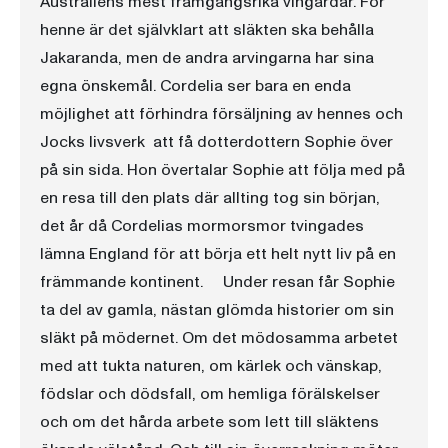
Australiens mest framgångsrika vingårdar. För
henne är det självklart att släkten ska behålla
Jakaranda, men de andra arvingarna har sina
egna önskemål. Cordelia ser bara en enda
möjlighet att förhindra försäljning av hennes och
Jocks livsverk  att få dotterdottern Sophie över
på sin sida. Hon övertalar Sophie att följa med på
en resa till den plats där allting tog sin början,
det år då Cordelias mormorsmor tvingades
lämna England för att börja ett helt nytt liv på en
främmande kontinent. Under resan får Sophie
ta del av gamla, nästan glömda historier om sin
släkt på mödernet. Om det mödosamma arbetet
med att tukta naturen, om kärlek och vänskap,
födslar och dödsfall, om hemliga förälskelser
och om det hårda arbete som lett till släktens