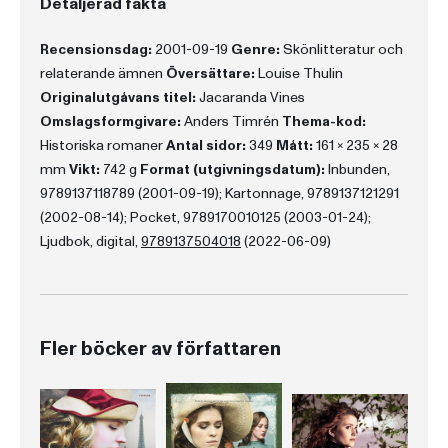
Detaljerad fakta
Recensionsdag:
2001-09-19
Genre:
Skönlitteratur och
relaterande ämnen
Översättare:
Louise Thulin
Originalutgåvans titel:
Jacaranda Vines
Omslagsformgivare:
Anders Timrén
Thema-kod:
Historiska romaner
Antal sidor:
349
Mått:
161 x 235 x 28
mm
Vikt:
742 g
Format (utgivningsdatum):
Inbunden,
9789137118789 (2001-09-19); Kartonnage, 9789137121291
(2002-08-14); Pocket, 9789170010125 (2003-01-24);
Ljudbok, digital,
9789137504018
(2022-06-09)
Fler böcker av författaren