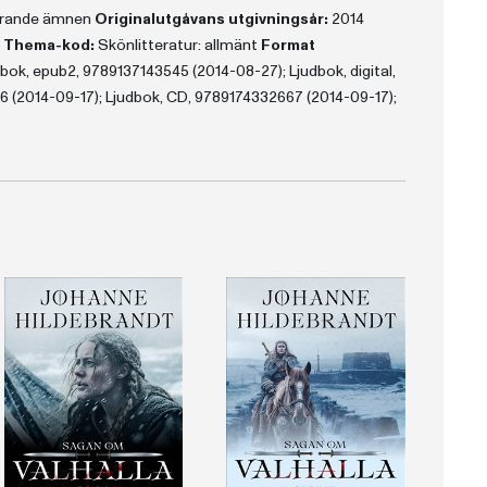
terande ämnen
Originalutgåvans utgivningsår:
2014
a
Thema-kod:
Skönlitteratur: allmänt
Format
ok, epub2, 9789137143545 (2014-08-27); Ljudbok, digital,
 (2014-09-17); Ljudbok, CD, 9789174332667 (2014-09-17);