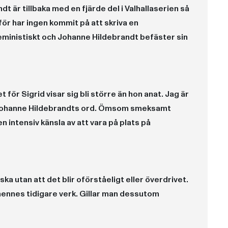
t är tillbaka med en fjärde del i Valhallaserien så
arför har ingen kommit på att skriva en
eministiskt och Johanne Hildebrandt befäster sin
t för Sigrid visar sig bli större än hon anat. Jag är
å Johanne Hildebrandts ord. Ömsom smeksamt
n intensiv känsla av att vara på plats på
ska utan att det blir oförståeligt eller överdrivet.
 hennes tidigare verk. Gillar man dessutom