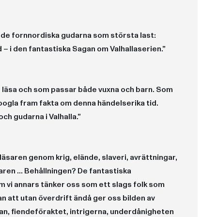
ch de fornnordiska gudarna som största last:
 – i den fantastiska Sagan om Valhallaserien.”
t läsa och som passar både vuxna och barn. Som
googla fram fakta om denna händelserika tid.
ch gudarna i Valhalla.”
läsaren genom krig, elände, slaveri, avrättningar,
aren ... Behållningen? De fantastiska
 vi annars tänker oss som ett slags folk som
n att utan överdrift ändå ger oss bilden av
n, fiendeföraktet, intrigerna, underdånigheten