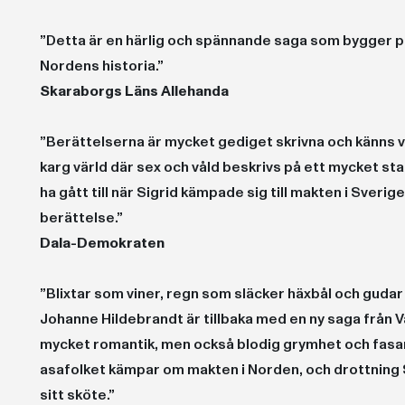
”Detta är en härlig och spännande saga som bygger på
Nordens historia.”
Skaraborgs Läns Allehanda
”Berättelserna är mycket gediget skrivna och känns v
karg värld där sex och våld beskrivs på ett mycket stark
ha gått till när Sigrid kämpade sig till makten i Sveri
berättelse.”
Dala-Demokraten
”Blixtar som viner, regn som släcker häxbål och gudar
Johanne Hildebrandt är tillbaka med en ny saga från V
mycket romantik, men också blodig grymhet och fasan
asafolket kämpar om makten i Norden, och drottning S
sitt sköte.”