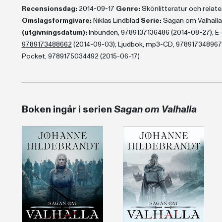
Recensionsdag:
2014-09-17
Genre:
Skönlitteratur och rela
Omslagsformgivare:
Niklas Lindblad
Serie:
Sagan om Valhall
(utgivningsdatum):
Inbunden, 9789137136486 (2014-08-27); E-b
9789173488662
(2014-09-03); Ljudbok, mp3-CD, 9789173489676
Pocket, 9789175034492 (2015-06-17)
Boken ingår i serien
Sagan om Valhalla