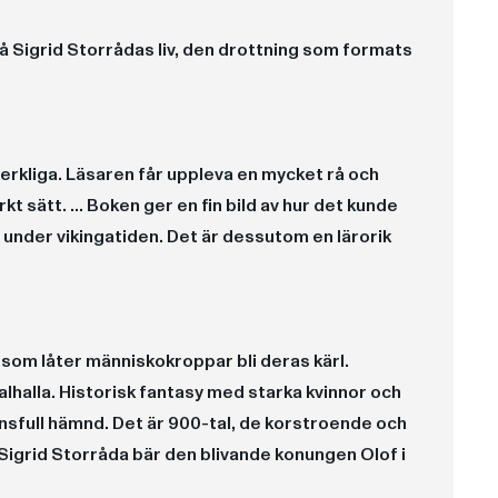
 Sigrid Storrådas liv, den drottning som formats
erkliga. Läsaren får uppleva en mycket rå och
t sätt. ... Boken ger en fin bild av hur det kunde
ge under vikingatiden. Det är dessutom en lärorik
 som låter människokroppar bli deras kärl.
alhalla. Historisk fantasy med starka kvinnor och
sfull hämnd. Det är 900-tal, de korstroende och
igrid Storråda bär den blivande konungen Olof i