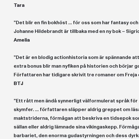
Tara
”Det blir en fin bokhöst ... för oss som har fantasy o
Johanne Hildebrandt är tillbaka med en ny bok – Sigrid
Amelia
”Det är en blodig actionhistoria som är spännande at
extra bonus blir man nyfiken på historien och börjar 
Författaren har tidigare skrivit tre romaner om Freja o
BTJ
”Ett rått men ändå synnerligt välformulerat språk för 
skymfer. ... författaren släpper aldrig greppet om läs
maktstriderna, förmågan att beskriva en tidsepok som
sällan eller aldrig lämnade sina vikingaskepp. Förmåga
barbariet, den enorma gudastyrningen och dess dyrka