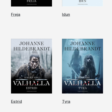
Freja
Idun
Estrid
Tyra