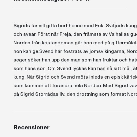
Sigrids far vill gifta bort henne med Erik, Svitjods kun
och svear. Först när Freja, den främsta av Valhallas g
Norden från kristendomen går hon med på giftermålet. 
hon kan ge.Svend har fostrats av jomsvikingarna, No
seger söker han upp den man som han fruktar och hatar
som hans son. Om Svend lyckas kan han nå sitt mål, at
kung. När Sigrid och Svend möts inleds en episk kärleks
som kommer att förändra hela Norden. Med Sigrid väv
på Sigrid Storrådas liv, den drottning som format Nord
Recensioner