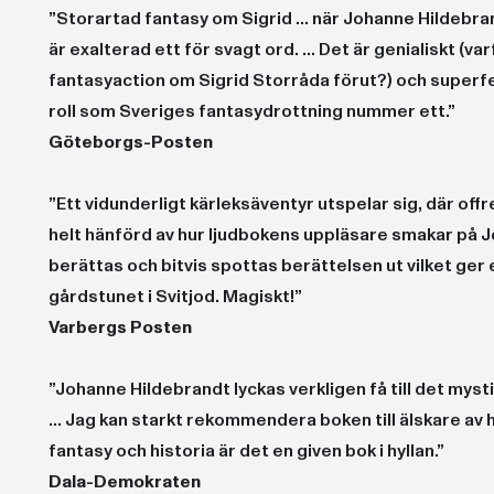
”Storartad fantasy om Sigrid ... när Johanne Hildebrand
är exalterad ett för svagt ord. ... Det är genialiskt (v
fantasyaction om Sigrid Storråda förut?) och superf
roll som Sveriges fantasydrottning nummer ett.”
Göteborgs-Posten
”Ett vidunderligt kärleksäventyr utspelar sig, där offre
helt hänförd av hur ljudbokens uppläsare smakar p
berättas och bitvis spottas berättelsen ut vilket ger e
gårdstunet i Svitjod. Magiskt!”
Varbergs Posten
”Johanne Hildebrandt lyckas verkligen få till det mysti
... Jag kan starkt rekommendera boken till älskare av
fantasy och historia är det en given bok i hyllan.”
Dala-Demokraten