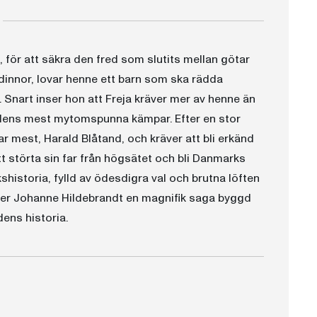
g, för att säkra den fred som slutits mellan götar
udinnor, lovar henne ett barn som ska rädda
Snart inser hon att Freja kräver mer av henne än
rdens mest mytomspunna kämpar. Efter en stor
 mest, Harald Blåtand, och kräver att bli erkänd
t störta sin far från högsätet och bli Danmarks
historia, fylld av ödesdigra val och brutna löften
er Johanne Hildebrandt en magnifik saga byggd
ens historia.