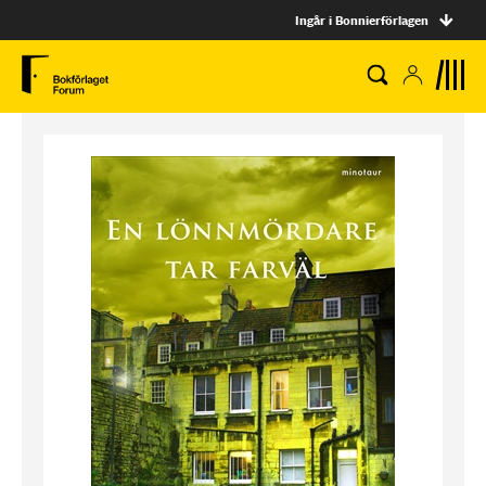
Ingår i Bonnierförlagen