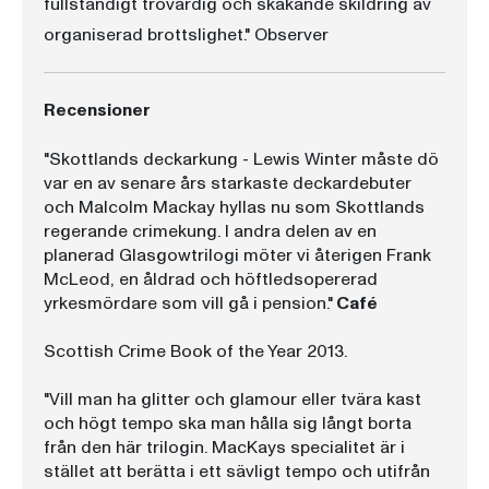
fullständigt trovärdig och skakande skildring av
organiserad brottslighet." Observer
Recensioner
"Skottlands deckarkung - Lewis Winter måste dö
var en av senare års starkaste deckardebuter
och Malcolm Mackay hyllas nu som Skottlands
regerande crimekung. I andra delen av en
planerad Glasgowtrilogi möter vi återigen Frank
McLeod, en åldrad och höftledsopererad
yrkesmördare som vill gå i pension."
Café
Scottish Crime Book of the Year 2013.
"Vill man ha glitter och glamour eller tvära kast
och högt tempo ska man hålla sig långt borta
från den här trilogin. MacKays specialitet är i
stället att berätta i ett sävligt tempo och utifrån