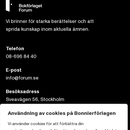
Vi brinner för starka berättelser och att
sprida kunskap inom aktuella ämnen.
Telefon
08-696 84 40
E-post
info@forum.se
Besöksadress
Sveavägen 56, Stockholm
Användning av cookies på Bonnierförlagen
Postadress
Box 3159, 103 63 Stockholm
Vi använder cookies för att förbättra din