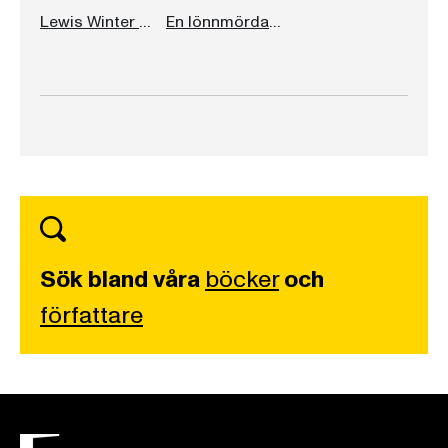
Lewis Winter måste dö
En lönnmördare tar farväl
Sök bland våra
böcker
och
författare