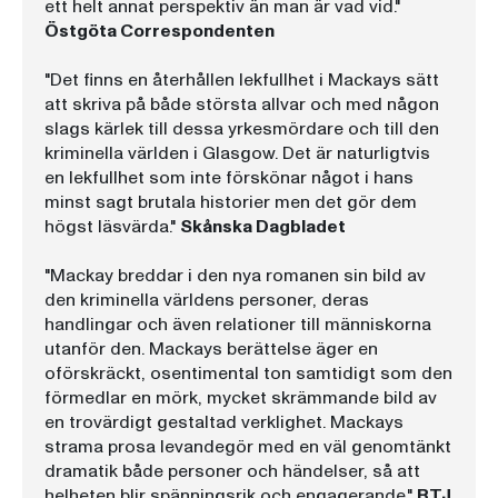
ett helt annat perspektiv än man är vad vid."
Östgöta Correspondenten
"Det finns en återhållen lekfullhet i Mackays sätt
att skriva på både största allvar och med någon
slags kärlek till dessa yrkesmördare och till den
kriminella världen i Glasgow. Det är naturligtvis
en lekfullhet som inte förskönar något i hans
minst sagt brutala historier men det gör dem
högst läsvärda."
Skånska Dagbladet
"Mackay breddar i den nya romanen sin bild av
den kriminella världens personer, deras
handlingar och även relationer till människorna
utanför den. Mackays berättelse äger en
oförskräckt, osentimental ton samtidigt som den
förmedlar en mörk, mycket skrämmande bild av
en trovärdigt gestaltad verklighet. Mackays
strama prosa levandegör med en väl genomtänkt
dramatik både personer och händelser, så att
helheten blir spänningsrik och engagerande."
BTJ