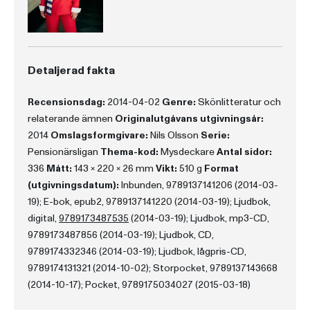
Detaljerad fakta
Recensionsdag:
2014-04-02
Genre:
Skönlitteratur och
relaterande ämnen
Originalutgåvans utgivningsår:
2014
Omslagsformgivare:
Nils Olsson
Serie:
Pensionärsligan
Thema-kod:
Mysdeckare
Antal sidor:
336
Mått:
143 x 220 x 26 mm
Vikt:
510 g
Format
(utgivningsdatum):
Inbunden, 9789137141206 (2014-03-
19); E-bok, epub2, 9789137141220 (2014-03-19); Ljudbok,
digital,
9789173487535
(2014-03-19); Ljudbok, mp3-CD,
9789173487856 (2014-03-19); Ljudbok, CD,
9789174332346 (2014-03-19); Ljudbok, lågpris-CD,
9789174131321 (2014-10-02); Storpocket, 9789137143668
(2014-10-17); Pocket, 9789175034027 (2015-03-18)