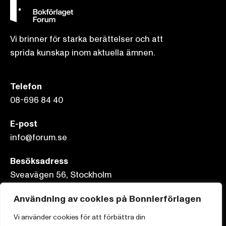
Vi brinner för starka berättelser och att
sprida kunskap inom aktuella ämnen.
Telefon
08-696 84 40
E-post
info@forum.se
Besöksadress
Sveavägen 56, Stockholm
Användning av cookies på Bonnierförlagen
Postadress
Box 3159, 103 63 Stockholm
Vi använder cookies för att förbättra din