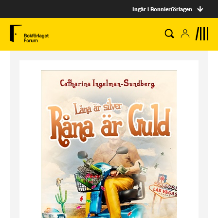
Ingår i Bonnierförlagen