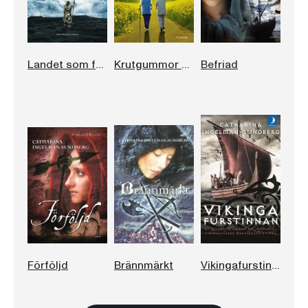
Landet som försvann
Krutgummor på krigsstigen
Befriad
Förföljd
Brännmärkt
Vikingafurstinnan