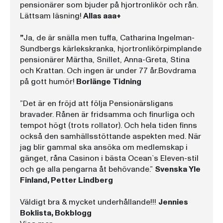
pensionärer som bjuder på hjortronlikör och rån.
Lättsam läsning!
Allas aaa+
”
Ja, de är snälla men tuffa, Catharina Ingelman-
Sundbergs kärlekskranka, hjortronlikörpimplande
pensionärer Märtha, Snillet, Anna-Greta, Stina
och Krattan. Och ingen är under 77 år.Bovdrama
på gott humör!
Borlänge Tidning
”Det är en fröjd att följa Pensionärsligans
bravader. Rånen är fridsamma och finurliga och
tempot högt (trots rollator). Och hela tiden finns
också den samhällsstöttande aspekten med. När
jag blir gammal ska ansöka om medlemskap i
gänget, råna Casinon i bästa Ocean`s Eleven-stil
och ge alla pengarna åt behövande.”
Svenska Yle
Finland, Petter Lindberg
Väldigt bra & mycket underhållande!!!
Jennies
Boklista, Bokblogg
”En fantastiskt rolig bok som samtidigt ger en ordentlig känga mot ett samhälle där kortsiktiga vinster är viktigare och
”De kan branschen och man lurar inte pensionärer som bjuder på hjortronlikör och rån. Lättsam läsning!
”Ja, de är snälla men tuffa, Catharina Ingelman-Sundbergs kärlekskranka, hjortronlikörpimplande pensionärer Märtha, Snillet, Anna-Greta, Stina och Krattan. Och ingen är under 77 år.Bovdrama på gott humör!
”Det är en fröjd att följa Pensionärsligans bravader. Rånen är fridsamma och finurliga och tempot högt (trots rollator). Och hela tiden finns också den samhällsstöttande aspekten med. När jag blir gammal ska ansöka om medlemskap i gänget, råna Casinon i bästa Ocean`s Eleven-stil och ge alla pengarna åt behövande.”
Svenska Yle Finland, Petter Lindberg
Jennies Boklista, Bokblogg