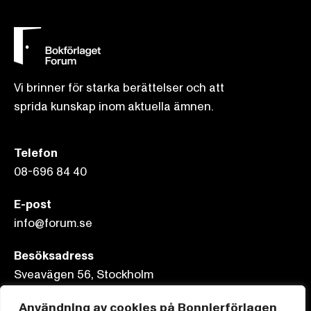
Vi brinner för starka berättelser och att
sprida kunskap inom aktuella ämnen.
Telefon
08-696 84 40
E-post
info@forum.se
Besöksadress
Sveavägen 56, Stockholm
Användning av cookies på Bonnierförlagen
Postadress