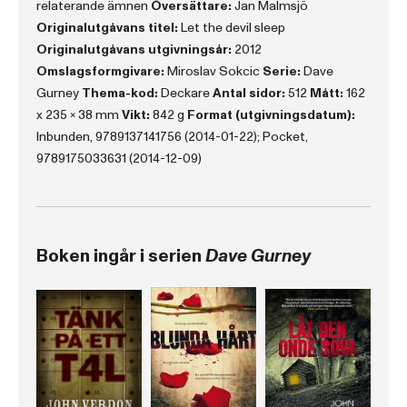
relaterande ämnen
Översättare:
Jan Malmsjö
Originalutgåvans titel:
Let the devil sleep
Originalutgåvans utgivningsår:
2012
Omslagsformgivare:
Miroslav Sokcic
Serie:
Dave
Gurney
Thema-kod:
Deckare
Antal sidor:
512
Mått:
162
x 235 x 38 mm
Vikt:
842 g
Format (utgivningsdatum):
Inbunden, 9789137141756 (2014-01-22); Pocket,
9789175033631 (2014-12-09)
Boken ingår i serien
Dave Gurney