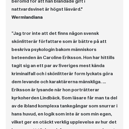
berömd för att han blandade gift i
nattvardsvinet är högst läsvärd."
Wermlandiana
”Jag tror inte att det finns någon svensk
skönlitterär författare som är bättre på att
beskriva psykologin bakom människors
beteenden än Caroline Eriksson. Hon har hittills
tagit sig an ett par av Sveriges mest kända
kriminalfall och i skönlitterär form lyckats göra
dem levande och karaktärerna mänskliga. …
Eriksson är lysande när hon porträtterar
kyrkoherden Lindbäck. Som läsare får man ta del
av de ibland komplexa tankegångar som snurrar i
hans huvud, en logik som inte är som min egen,
vilket ger en otäckt verklig upplevelse av hur det