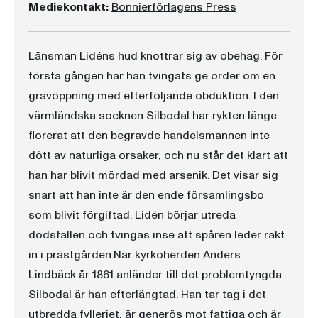
Mediekontakt:
Bonnierförlagens Press
Länsman Lidéns hud knottrar sig av obehag. För
första gången har han tvingats ge order om en
gravöppning med efterföljande obduktion. I den
värmländska socknen Silbodal har rykten länge
florerat att den begravde handelsmannen inte
dött av naturliga orsaker, och nu står det klart att
han har blivit mördad med arsenik. Det visar sig
snart att han inte är den ende församlingsbo
som blivit förgiftad. Lidén börjar utreda
dödsfallen och tvingas inse att spåren leder rakt
in i prästgården.När kyrkoherden Anders
Lindbäck år 1861 anländer till det problemtyngda
Silbodal är han efterlängtad. Han tar tag i det
utbredda fylleriet, är generös mot fattiga och är