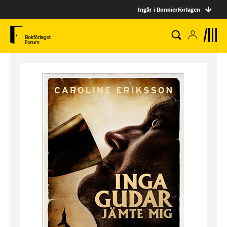
Ingår i Bonnierförlagen