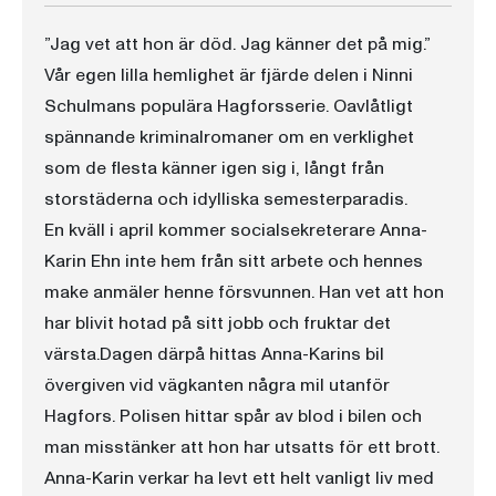
”Jag vet att hon är död. Jag känner det på mig.”
Vår egen lilla hemlighet är fjärde delen i Ninni
Schulmans populära Hagforsserie. Oavlåtligt
spännande kriminalromaner om en verklighet
som de flesta känner igen sig i, långt från
storstäderna och idylliska semesterparadis.
En kväll i april kommer socialsekreterare Anna-
Karin Ehn inte hem från sitt arbete och hennes
make anmäler henne försvunnen. Han vet att hon
har blivit hotad på sitt jobb och fruktar det
värsta.Dagen därpå hittas Anna-Karins bil
övergiven vid vägkanten några mil utanför
Hagfors. Polisen hittar spår av blod i bilen och
man misstänker att hon har utsatts för ett brott.
Anna-Karin verkar ha levt ett helt vanligt liv med