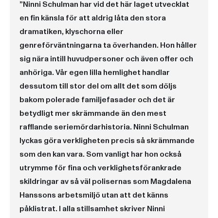
”Ninni Schulman har vid det här laget utvecklat
en fin känsla för att aldrig låta den stora
dramatiken, klyschorna eller
genreförväntningarna ta överhanden. Hon håller
sig nära intill huvudpersoner och även offer och
anhöriga. Vår egen lilla hemlighet handlar
dessutom till stor del om allt det som döljs
bakom polerade familjefasader och det är
betydligt mer skrämmande än den mest
rafflande seriemördarhistoria. Ninni Schulman
lyckas göra verkligheten precis så skrämmande
som den kan vara. Som vanligt har hon också
utrymme för fina och verklighetsförankrade
skildringar av så väl polisernas som Magdalena
Hanssons arbetsmiljö utan att det känns
påklistrat. I alla stillsamhet skriver Ninni