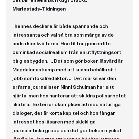
det blir emellanåt riktigt otäckt.”
Mariestads-Tidningen
”hennes deckare är både spännande och
intressanta och väl så bra som många av de
andra kioskvältarna. Hon tillför genren lite
osminkad socialrealism från en utflyttningsort
på glesbygden. … Det som gör boken läsvärd är
Magdalenas kamp med att kunna behålla sitt
jobb som lokalredaktör. … Det märks var den
erfarna journalisten Ninni Schulman har sitt
hjärta, men hon hanterar att skildra polisarbetet
lika bra. Texten är okomplicerad med naturliga
dialoger, det är korta kapitel och hon fångar
intresset hos läsaren med skickliga
journalistiska grepp och det gör boken mycket