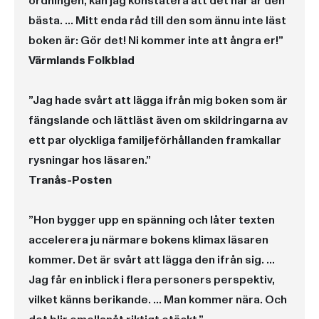
ordningen, kan jag konstatera att det här är den
bästa. ... Mitt enda råd till den som ännu inte läst
boken är: Gör det! Ni kommer inte att ångra er!”
Värmlands Folkblad
”Jag hade svårt att lägga ifrån mig boken som är
fängslande och lättläst även om skildringarna av
ett par olyckliga familjeförhållanden framkallar
rysningar hos läsaren.”
Tranås-Posten
”Hon bygger upp en spänning och låter texten
accelerera ju närmare bokens klimax läsaren
kommer. Det är svårt att lägga den ifrån sig. …
Jag får en inblick i flera personers perspektiv,
vilket känns berikande. … Man kommer nära. Och