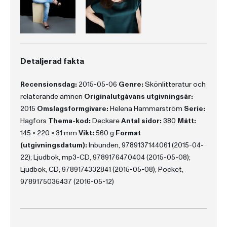
Detaljerad fakta
Recensionsdag:
2015-05-06
Genre:
Skönlitteratur och
relaterande ämnen
Originalutgåvans utgivningsår:
2015
Omslagsformgivare:
Helena Hammarström
Serie:
Hagfors
Thema-kod:
Deckare
Antal sidor:
380
Mått:
145 x 220 x 31 mm
Vikt:
560 g
Format
(utgivningsdatum):
Inbunden, 9789137144061 (2015-04-
22); Ljudbok, mp3-CD, 9789176470404 (2015-05-08);
Ljudbok, CD, 9789174332841 (2015-05-08); Pocket,
9789175035437 (2016-05-12)