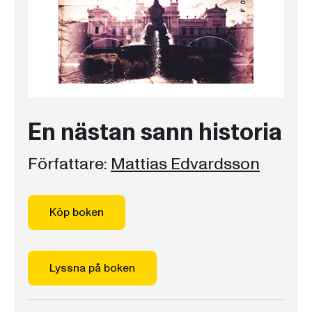
En nästan sann historia
Författare:
Mattias Edvardsson
Köp boken
Lyssna på boken