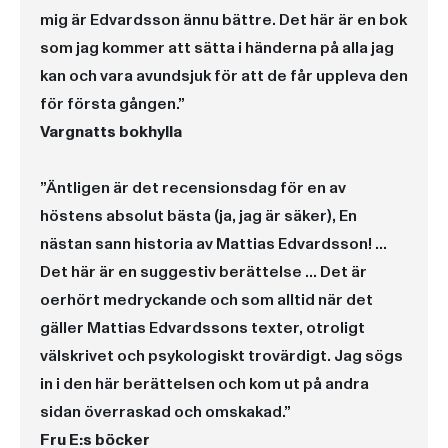
mig är Edvardsson ännu bättre. Det här är en bok
som jag kommer att sätta i händerna på alla jag
kan och vara avundsjuk för att de får uppleva den
för första gången.”
Vargnatts bokhylla
”Äntligen är det recensionsdag för en av
höstens absolut bästa (ja, jag är säker), En
nästan sann historia av Mattias Edvardsson! …
Det här är en suggestiv berättelse … Det är
oerhört medryckande och som alltid när det
gäller Mattias Edvardssons texter, otroligt
välskrivet och psykologiskt trovärdigt. Jag sögs
in i den här berättelsen och kom ut på andra
sidan överraskad och omskakad.”
Fru E:s böcker