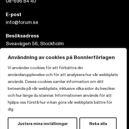
08-696 84 40
E-post
info@forum.se
Besöksadress
Sveavägen 56, Stockholm
Postadress
Användning av cookies på Bonnierförlagen
Box 3159, 103 63 Stockholm
Vi använder cookies för att förbättra din
användarupplevelse och för att analysera hur vår webbplats
används. Dessa cookies samlar information om ditt
beteende på vår webbplats, inklusive vilka sidor du besöker
Om Bonnierförlagen
och hur länge du stannar. Informationen används för att
hjälpa oss förstå hur vi kan göra vår webbplats bättre för
Cookies
dig.
Integritetspolicy
Justera mina inställningar
Neka alla