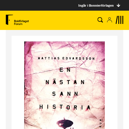
Ingår i Bonnierförlagen