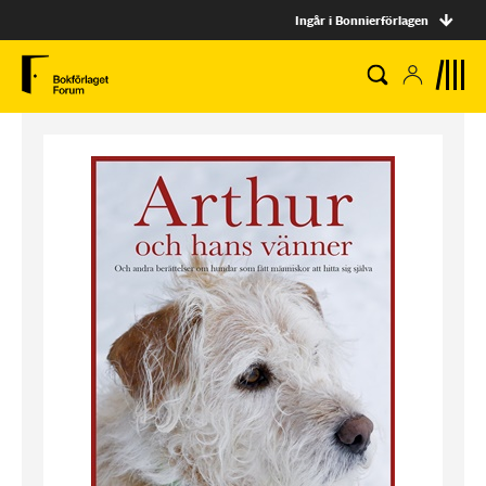
Ingår i Bonnierförlagen