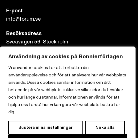
E-post
info@forum.se
Besöksadress
Sveavägen 56, Stockholm
Användning av cookies på Bonnierförlagen
Postadress
Box 3159, 103 63 Stockholm
Vi använder cookies för att förbättra din
användarupplevelse och för att analysera hur vår webbplats
används. Dessa cookies samlar information om ditt
beteende på vår webbplats, inklusive vilka sidor du besöker
och hur länge du stannar. Informationen används för att
Om Bonnierförlagen
hjälpa oss förstå hur vi kan göra vår webbplats bättre för
Cookies
dig.
Integritetspolicy
Justera mina inställningar
Neka alla