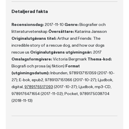
Detaljerad fakta
Recensionsdag:
2017-11-10
Genre:
Biografier och
litteraturvetenskap
Översättare:
Katarina Jansson
Originalutgåvans titel:
Arthur and Friends: The
incredible story of a rescue dog, and how our dogs
rescue us
Originalutgåvans utgivningsår:
2017
Omslagsformgivare:
Victoria Bergmark
Thema-kod:
Biografi och prosa (ej fiktion)
Format
(utgivningsdatum):
Inbunden, 9789137151359 (2017-10-
27); E-bok, epub2, 9789137151366 (2017-10-27); Ljudbok,
digital,
9789176517093
(2017-10-27); Ljudbok, mp3-CD,
9789176471654 (2017-11-02); Pocket, 9789175038704
(2018-11-13)