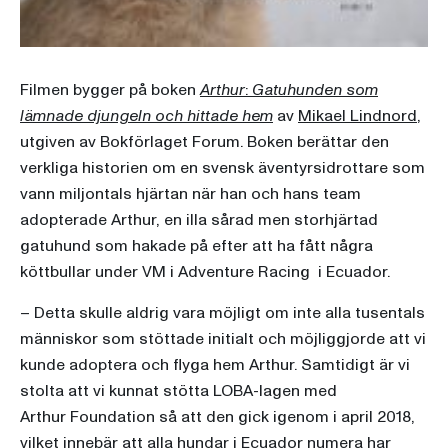
Filmen bygger på boken
Arthur
:
Gatuhunden som
lämnade djungeln och hittade hem
av
Mikael Lindnord
,
utgiven av Bokförlaget Forum. Boken berättar den
verkliga historien om en svensk äventyrsidrottare som
vann miljontals hjärtan när han och hans team
adopterade Arthur, en illa sårad men storhjärtad
gatuhund som hakade på efter att ha fått några
köttbullar under VM i Adventure Racing i Ecuador.
– Detta skulle aldrig vara möjligt om inte alla tusentals
människor som stöttade initialt och möjliggjorde att vi
kunde adoptera och flyga hem Arthur. Samtidigt är vi
stolta att vi kunnat stötta LOBA-lagen med
Arthur Foundation så att den gick igenom i april 2018,
vilket innebär att alla hundar i Ecuador numera har