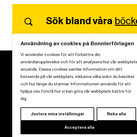
Sök bland våra
böck
Användning av cookies på Bonnierförlagen
Vi använder cookies för att förbättra din
användarupplevelse och för att analysera hur vår webbplat
används. Dessa cookies samlar information om ditt
beteende på vår webbplats, inklusive vilka sidor du besöker
och hur länge du stannar. Informationen används för att
Vi brinner för starka berättelser och att sprida
hjälpa oss förstå hur vi kan göra vår webbplats bättre för
kunskap inom aktuella ämnen.
dig.
Justera mina inställningar
Neka alla
Acceptera alla