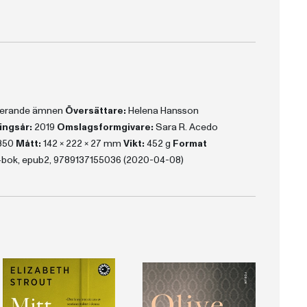
aterande ämnen
Översättare:
Helena Hansson
ingsår:
2019
Omslagsformgivare:
Sara R. Acedo
350
Mått:
142 x 222 x 27 mm
Vikt:
452 g
Format
-bok, epub2, 9789137155036 (2020-04-08)