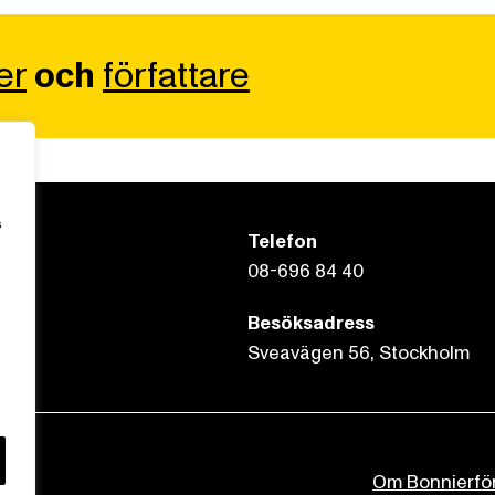
er
och
författare
s
Telefon
08-696 84 40
Besöksadress
Sveavägen 56, Stockholm
Om Bonnierfö