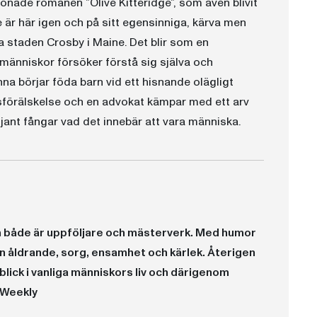
önade romanen ”Olive Kitteridge”, som även blivit
 är här igen och på sitt egensinniga, kärva men
la staden Crosby i Maine. Det blir som en
 människor försöker förstå sig själva och
inna börjar föda barn vid ett hisnande olägligt
msförälskelse och en advokat kämpar med ett arv
iljant fångar vad det innebär att vara människa.
m både är uppföljare och mästerverk. Med humor
n åldrande, sorg, ensamhet och kärlek. Återigen
blick i vanliga människors liv och därigenom
s Weekly
ot utöver det vanliga.” Publishers Weekly