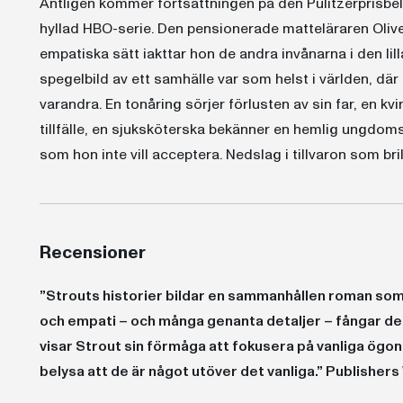
Äntligen kommer fortsättningen på den Pulitzerprisbel
hyllad HBO-serie. Den pensionerade matteläraren Olive
empatiska sätt iakttar hon de andra invånarna i den lil
spegelbild av ett samhälle var som helst i världen, där
varandra. En tonåring sörjer förlusten av sin far, en kv
tillfälle, en sjuksköterska bekänner en hemlig ungdo
som hon inte vill acceptera. Nedslag i tillvaron som br
Recensioner
”Strouts historier bildar en sammanhållen roman so
och empati – och många genanta detaljer – fångar de
visar Strout sin förmåga att fokusera på vanliga ögon
belysa att de är något utöver det vanliga.” Publisher
”Strouts historier bildar en sammanhållen roman som både är uppföljare och mästerverk. Med humor och empati – och många genanta detaljer – fångar den åldrande, sorg, ensamhet och kärlek. Återigen visar Strout sin förmåga att fokusera på vanliga ögonblick i vanliga människors liv och därigenom belysa att de är någ
”Strout påminner oss om att det inte finns en enkel sanning om människans existens, bara förunderlig, smärtsam komplexitet. Vackert skrivet och fullt av medkänsla, ibland nästan outhärdligt gripande. En på alla vis skakande bok.” Kirkus Review