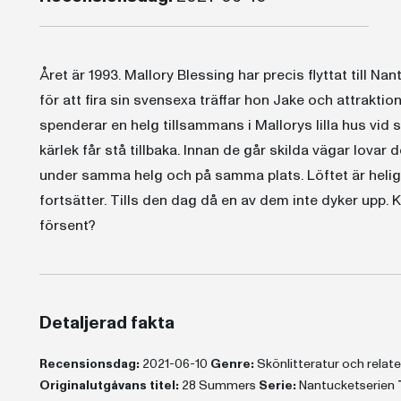
Året är 1993. Mallory Blessing har precis flyttat till 
för att fira sin svensexa träffar hon Jake och attrakt
spenderar en helg tillsammans i Mallorys lilla hus vid 
kärlek får stå tillbaka. Innan de går skilda vägar lovar
under samma helg och på samma plats. Löftet är heligt
fortsätter. Tills den dag då en av dem inte dyker upp. K
försent?
Detaljerad fakta
Recensionsdag:
2021-06-10
Genre:
Skönlitteratur och rela
Originalutgåvans titel:
28 Summers
Serie:
Nantucketserien