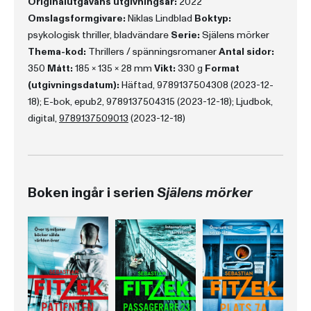
Originalutgåvans utgivningsår:
2022
Omslagsformgivare:
Niklas Lindblad
Boktyp:
psykologisk thriller, bladvändare
Serie:
Själens mörker
Thema-kod:
Thrillers / spänningsromaner
Antal sidor:
350
Mått:
185 x 135 x 28 mm
Vikt:
330 g
Format
(utgivningsdatum):
Häftad, 9789137504308 (2023-12-
18); E-bok, epub2, 9789137504315 (2023-12-18); Ljudbok,
digital,
9789137509013
(2023-12-18)
Boken ingår i serien
Själens mörker