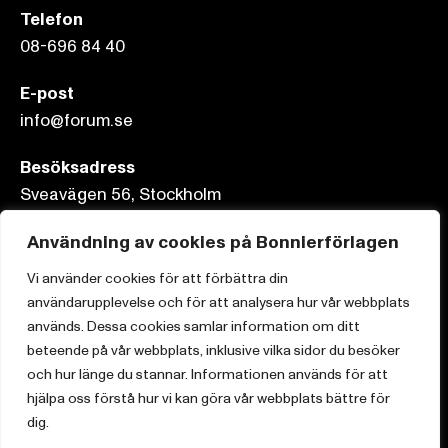
Telefon
08-696 84 40
E-post
info@forum.se
Besöksadress
Sveavägen 56, Stockholm
Användning av cookies på Bonnierförlagen
Postadress
Box 3159, 103 63 Stockholm
Vi använder cookies för att förbättra din
användarupplevelse och för att analysera hur vår webbplats
används. Dessa cookies samlar information om ditt
beteende på vår webbplats, inklusive vilka sidor du besöker
och hur länge du stannar. Informationen används för att
Om Bonnierförlagen
hjälpa oss förstå hur vi kan göra vår webbplats bättre för
Cookies
dig.