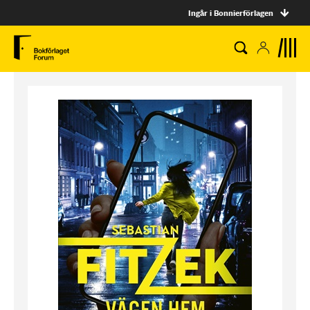
Ingår i Bonnierförlagen