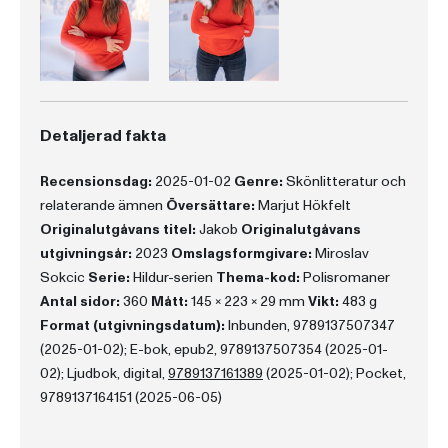
Detaljerad fakta
Recensionsdag:
2025-01-02
Genre:
Skönlitteratur och
relaterande ämnen
Översättare:
Marjut Hökfelt
Originalutgåvans titel:
Jakob
Originalutgåvans
utgivningsår:
2023
Omslagsformgivare:
Miroslav
Sokcic
Serie:
Hildur-serien
Thema-kod:
Polisromaner
Antal sidor:
360
Mått:
145 x 223 x 29 mm
Vikt:
483 g
Format (utgivningsdatum):
Inbunden, 9789137507347
(2025-01-02); E-bok, epub2, 9789137507354 (2025-01-
02); Ljudbok, digital,
9789137161389
(2025-01-02); Pocket,
9789137164151 (2025-06-05)