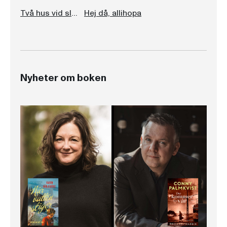
Två hus vid slutet av en väg
Hej då, allihopa
Nyheter om boken