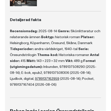
Detaljerad fakta
Recensionsdag:
2025-08-14
Genre:
Skönlitteratur och
relaterande ämnen
Boktyp:
historisk roman
Platser:
Helsingborg, Köpenhamn, Öresund, Skåne, Danmark
Tidsperioder:
andra världskriget, 1940-tal
Serie:
Öresundstrilogin
Thema-kod:
Historiska romaner
Antal
sidor:
415
Mått:
143 x 223 x 32 mm
Vikt:
489 g
Format
(utgivningsdatum):
Inbunden, 9789137508290 (2025-
08-14); E-bok, epub2, 9789137508306 (2025-08-14);
Ljudbok, digital,
9789137162959
(2025-08-14); Pocket,
9789137167404 (2026-08-06)