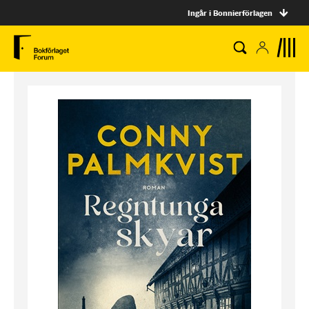
Ingår i Bonnierförlagen