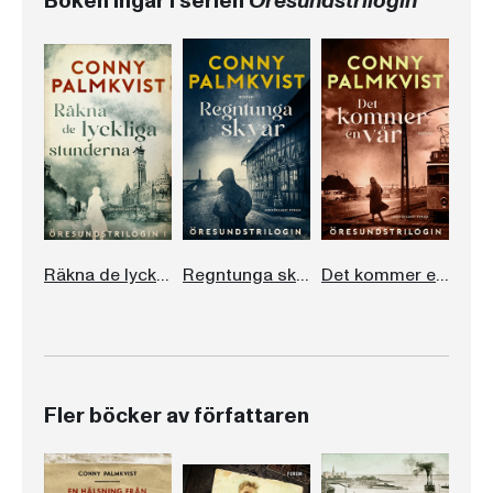
Boken ingår i serien
Öresundstrilogin
Räkna de lyckliga stunderna
Regntunga skyar
Det kommer en vår
Fler böcker av författaren