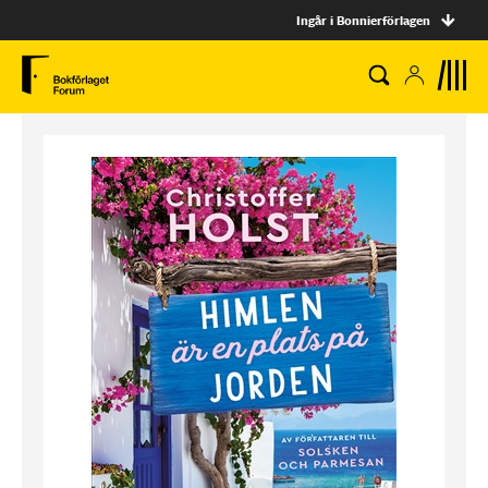
Ingår i Bonnierförlagen