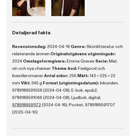
Detaljerad fakta
Recensionsdag:
2024-04-19
Genre:
Skönlitteratur och
relaterande ämnen
Originalutgåvans utgivningsår:
2024
Omslagsformgivare:
Emma Graves
Serie:
Mat,
vin och nya chanser
Thema-kod:
Feelgood och
livsstilsromaner
Antal sidor:
256
Mått:
143 x 225 x 22
mm
Vikt:
345 g
Format (utgivningsdatum):
Inbunden,
9789189591059 (2024-04-08); E-bok, epub2,
9789189591066 (2024-04-08); Ljudbok, digital,
9789189591172
(2024-04-16); Pocket, 9789189591707
(2025-04-10)