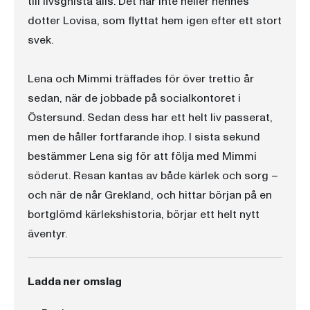
till livsgnista alls. Det har inte heller hennes
dotter Lovisa, som flyttat hem igen efter ett stort
svek.
Lena och Mimmi träffades för över trettio år
sedan, när de jobbade på socialkontoret i
Östersund. Sedan dess har ett helt liv passerat,
men de håller fortfarande ihop. I sista sekund
bestämmer Lena sig för att följa med Mimmi
söderut. Resan kantas av både kärlek och sorg –
och när de når Grekland, och hittar början på en
bortglömd kärlekshistoria, börjar ett helt nytt
äventyr.
Ladda ner omslag