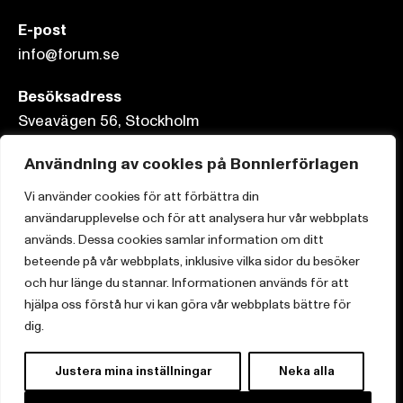
E-post
info@forum.se
Besöksadress
Sveavägen 56, Stockholm
Postadress
Användning av cookies på Bonnierförlagen
Box 3159, 103 63 Stockholm
Vi använder cookies för att förbättra din
användarupplevelse och för att analysera hur vår webbplats
används. Dessa cookies samlar information om ditt
beteende på vår webbplats, inklusive vilka sidor du besöker
Om Bonnierförlagen
och hur länge du stannar. Informationen används för att
hjälpa oss förstå hur vi kan göra vår webbplats bättre för
Cookies
dig.
Integritetspolicy
Justera mina inställningar
Neka alla