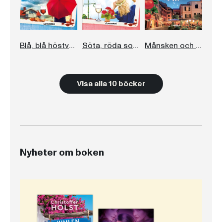
Blå, blå höstvågor
Söta, röda sommardrömmar
Månsken och mozzarella
Visa alla 10 böcker
Nyheter om boken