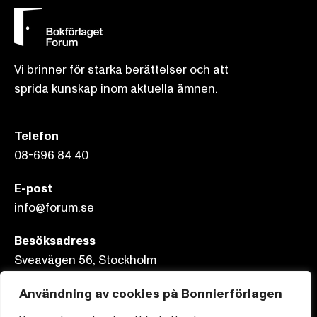
Vi brinner för starka berättelser och att
sprida kunskap inom aktuella ämnen.
Telefon
08-696 84 40
E-post
info@forum.se
Besöksadress
Sveavägen 56, Stockholm
Användning av cookies på Bonnierförlagen
Postadress
Box 3159, 103 63 Stockholm