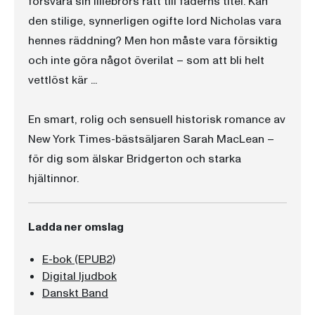
försvara sin lillebrors rätt till faderns titel. Kan
den stilige, synnerligen ogifte lord Nicholas vara
hennes räddning? Men hon måste vara försiktig
och inte göra något överilat – som att bli helt
vettlöst kär ...
En smart, rolig och sensuell historisk romance av
New York Times-bästsäljaren Sarah MacLean –
för dig som älskar Bridgerton och starka
hjältinnor.
Ladda ner omslag
E-bok (EPUB2)
Digital ljudbok
Danskt Band