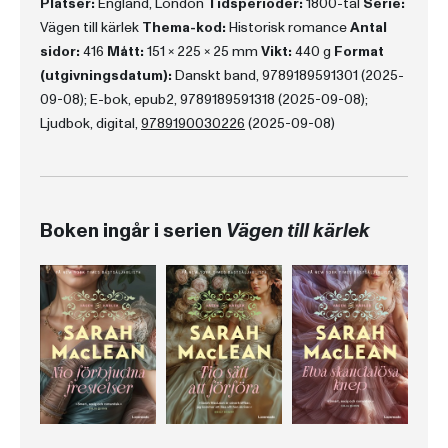
Platser:
England, London
Tidsperioder:
1800-tal
Serie:
Vägen till kärlek
Thema-kod:
Historisk romance
Antal
sidor:
416
Mått:
151 x 225 x 25 mm
Vikt:
440 g
Format
(utgivningsdatum):
Danskt band, 9789189591301 (2025-
09-08); E-bok, epub2, 9789189591318 (2025-09-08);
Ljudbok, digital,
9789190030226
(2025-09-08)
Boken ingår i serien
Vägen till kärlek