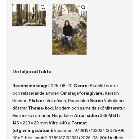
Detaljerad fakta
Recensionsdag:
2025-08-20
Genre:
Skönlitteratur
och relaterande ämnen
Omslagsformgivare:
Kerstin
Hanson
Platser:
Valmåsen, Härjedalen
Serie:
Valmåsens
döttrar
Thema-kod:
Modern och samtida skönlitteratur,
Historiska romaner, Härjedalen
Antal sidor:
368
Mått:
145 x 223 x 29 mm
Vikt:
440 g
Format
(utgivningsdatum):
Inbunden, 9789137162324 (2025-08-
20); E-bok, epub2, 9789137162331 (2025-08-20); Ljudbok,