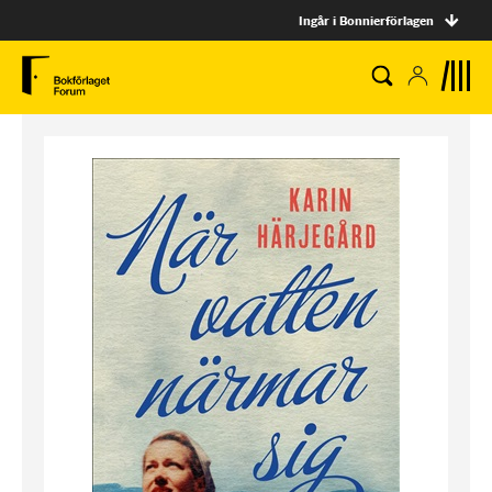
Ingår i Bonnierförlagen