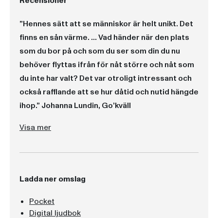
Recensioner
”Hennes sätt att se människor är helt unikt. Det
finns en sån värme. … Vad händer när den plats
som du bor på och som du ser som din du nu
behöver flyttas ifrån för nåt större och nåt som
du inte har valt? Det var otroligt intressant och
också rafflande att se hur dåtid och nutid hängde
ihop.” Johanna Lundin, Go’kväll
”Hennes sätt att se människor är helt unikt. Det finns en sån värme. … Vad händer när den plats som du bor på och som du ser som din du nu behöver flyttas ifrån för nåt större och nåt som du inte har valt? Det var otroligt intressant och också rafflande att se hur dåtid och nutid hängde ihop.” Johanna Lundin, Go’kväll
”De två livsödena knyts ihop på ett fint vis, och Härjegård – som också skrivit feelgood – visar att hon behärskar denna form till fullo.” Allers
”välskriven, fängslande och berörande” (betyg 4 av 5) BTJ
Visa mer
Ladda ner omslag
Pocket
Digital ljudbok