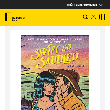
Ingår i Bonnierförlagen