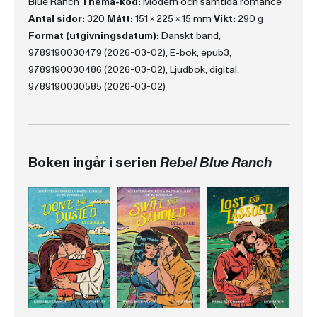
Blue Ranch
Thema-kod:
Modern och samtida romance
Antal sidor:
320
Mått:
151 x 225 x 15 mm
Vikt:
290 g
Format (utgivningsdatum):
Danskt band,
9789190030479 (2026-03-02); E-bok, epub3,
9789190030486 (2026-03-02); Ljudbok, digital,
9789190030585
(2026-03-02)
Boken ingår i serien
Rebel Blue Ranch