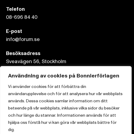
Telefon
08-696 84 40
E-post
info@forum.se
Besöksadress
Sveavägen 56, Stockholm
Användning av cookies på Bonnierförlagen
Postadress
Box 3159, 103 63 Stockholm
Vi använder cookies för att förbättra din
användarupplevelse och för att analysera hur vår webbplats
används. Dessa cookies samlar information om ditt
beteende på vår webbplats, inklusive vilka sidor du besöker
och hur länge du stannar. Informationen används för att
Om Bonnierförlagen
hjälpa oss förstå hur vi kan göra vår webbplats bättre för
Cookies
dig.